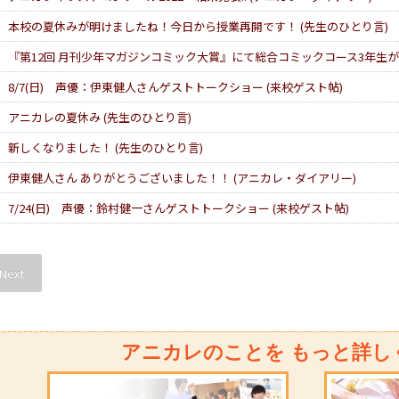
本校の夏休みが明けましたね！今日から授業再開です！ (
先生のひとり言
)
『第12回 月刊少年マガジンコミック大賞』にて総合コミックコース3年生が準
8/7(日) 声優：伊東健人さんゲストトークショー (
来校ゲスト帖
)
アニカレの夏休み (
先生のひとり言
)
新しくなりました！ (
先生のひとり言
)
伊東健人さん ありがとうございました！！ (
アニカレ・ダイアリー
)
7/24(日) 声優：鈴村健一さんゲストトークショー (
来校ゲスト帖
)
Next
アニカレのことを
もっと詳し