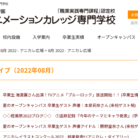
門学校
お
高校
校内設備
入学案内
卒業生実績
オープンキャンパス
場
8月 2022 - アニカレ広場 > 8月 2022 - アニカレ広場
ブ（2022年08月）
卒業生 海渡翼さん出演！TVアニメ「ブルーロック」放送開始！！ (
卒業生
夏のオープンキャンパス 卒業生ゲスト 声優：本泉莉奈さん (
来校ゲスト帖
)
◇◇橙美祭2022ブログ◇◇ ①追跡記録『今年のテーマとキャラ発表』 (
学
夏のオープンキャンパス 卒業生ゲスト 声優アイドル：勝野里奈さん (
来校
アニカレイラストコンクール2022 結果発表!! (
アニカレ・ダイアリー
)