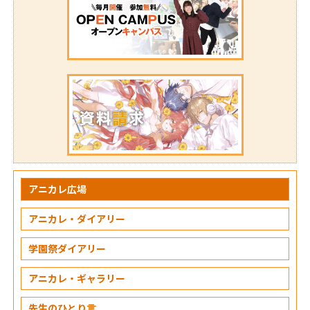
アニカレ広場
アニカレ・ダイアリー
学園祭ダイアリー
アニカレ・ギャラリー
先生のひとり言