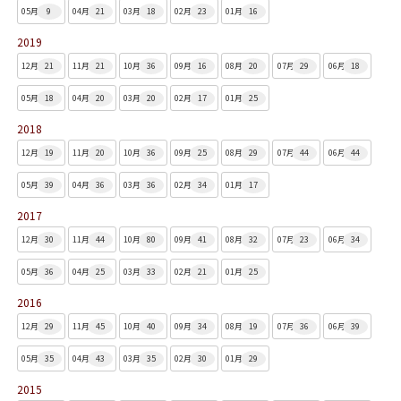
05月
9
04月
21
03月
18
02月
23
01月
16
2019
12月
21
11月
21
10月
36
09月
16
08月
20
07月
29
06月
18
05月
18
04月
20
03月
20
02月
17
01月
25
2018
12月
19
11月
20
10月
36
09月
25
08月
29
07月
44
06月
44
05月
39
04月
36
03月
36
02月
34
01月
17
2017
12月
30
11月
44
10月
80
09月
41
08月
32
07月
23
06月
34
05月
36
04月
25
03月
33
02月
21
01月
25
2016
12月
29
11月
45
10月
40
09月
34
08月
19
07月
36
06月
39
05月
35
04月
43
03月
35
02月
30
01月
29
2015