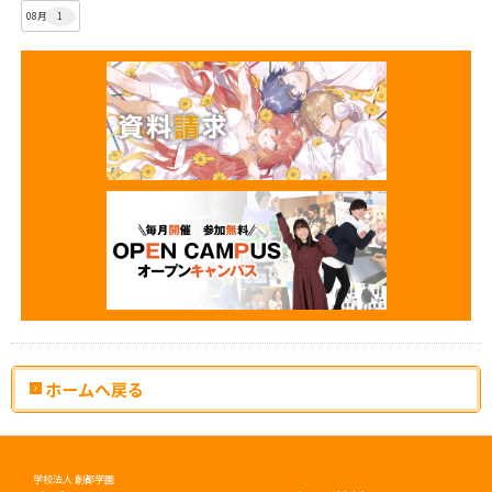
08月
1
ホームへ戻る
学校法人 創都学園