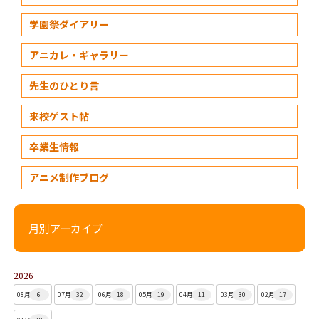
学園祭ダイアリー
アニカレ・ギャラリー
先生のひとり言
来校ゲスト帖
卒業生情報
アニメ制作ブログ
月別アーカイブ
2026
08月
6
07月
32
06月
18
05月
19
04月
11
03月
30
02月
17