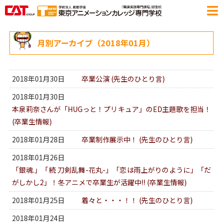
月別アーカイブ（2018年01月）
2018年01月30日
卒業公演 (
先生のひとり言
)
2018年01月30日
本泉莉奈さんが「HUGっと！プリキュア」のED主題歌を担当！
(
卒業生情報
)
2018年01月28日
卒業制作展示中！ (
先生のひとり言
)
2018年01月26日
「銀魂.」「続 刀剣乱舞-花丸-」「恋は雨上がりのように」「だ
がしかし2」！冬アニメで卒業生が活躍中!! (
卒業生情報
)
2018年01月25日
着々と・・・！！ (
先生のひとり言
)
2018年01月24日