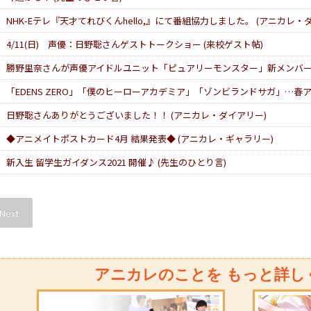
NHK-Eテレ『天才てれびくんhello,』にて番組協力しました。 (
アニカレ・
4/11(日) 声優：日野聡さんゲストトークショー (
来校ゲスト帖
)
勝野里奈さんが声優アイドルユニット「ピュアリーモンスター」新メンバーに選
「EDENS ZERO」「僕のヒーローアカデミア」「ゾンビランドサガ」…春アニ
日野聡さんありがとうございました！！ (
アニカレ・ダイアリー
)
◆アニメイトポストカード4月 結果発表◆ (
アニカレ・ギャラリー
)
新入生 留学生ガイダンス2021 開催♪ (
先生のひとり言
)
Next
アニカレのことを
もっと詳し