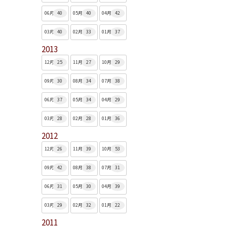
06月
40
05月
40
04月
42
03月
40
02月
33
01月
37
2013
12月
25
11月
27
10月
29
09月
30
08月
34
07月
38
06月
37
05月
34
04月
29
03月
28
02月
28
01月
36
2012
12月
26
11月
39
10月
53
09月
42
08月
38
07月
31
06月
31
05月
30
04月
39
03月
29
02月
32
01月
22
2011