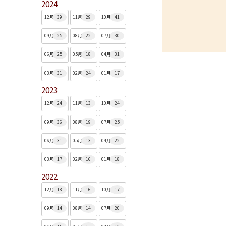
2024
12月
39
11月
29
10月
41
09月
25
08月
22
07月
30
06月
25
05月
18
04月
31
03月
31
02月
24
01月
17
2023
12月
24
11月
13
10月
24
09月
36
08月
19
07月
25
06月
31
05月
13
04月
22
03月
17
02月
16
01月
18
2022
12月
18
11月
16
10月
17
09月
14
08月
14
07月
20