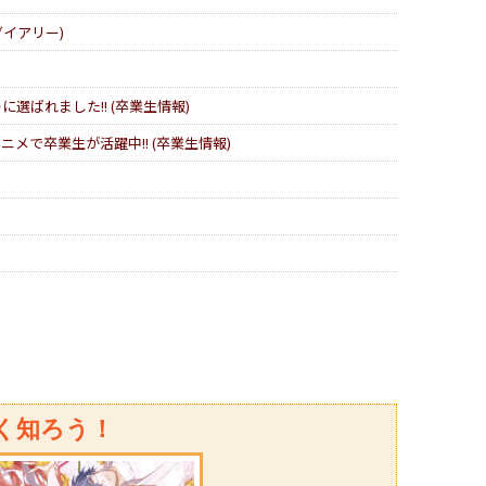
ダイアリー
)
ばれました!! (
卒業生情報
)
メで卒業生が活躍中!! (
卒業生情報
)
く知ろう！