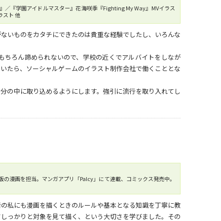
園アイドルマスター』花海咲季『Fighting My Way』MVイラス
スト 他
がないものをカタチにできたのは貴重な経験でしたし、いろんな
もちろん諦められないので、学校の近くでアルバイトをしなが
ていたら、ソーシャルゲームのイラスト制作会社で働くこととな
自分の中に取り込めるようにします。強引に流行を取り入れてし
の漫画を担当。マンガアプリ「Palcy」にて連載、コミックス発売中。
者の私にも漫画を描くときのルールや基本となる知識を丁寧に教
てしっかりと対象を見て描く、という大切さを学びました。その