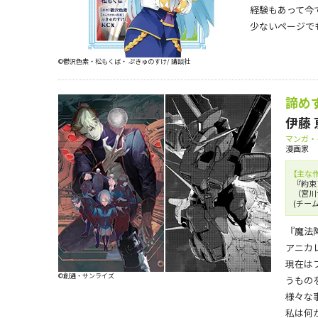
経験もあって今
少ないページで
©鬱沢色素・松もくば・ ぷきゅのすけ/ 講談社
諦め
伊藤 
マンガ・
漫画家
【主な
『約束
（宮川
(チー
『魔法
アニカ
現在は
©創通・サンライズ
うもの
様々な
私は何