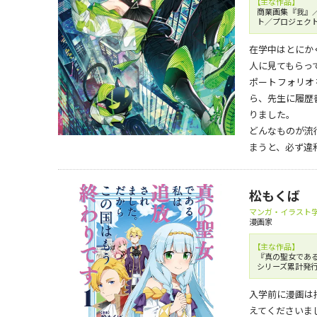
【主な作品】
商業画集『我』／
ト／プロジェクト
在学中はとにか
人に見てもらっ
ポートフォリオ
ら、先生に履歴
りました。
どんなものが流
まうと、必ず違
松もくば
マンガ・イラスト学
漫画家
【主な作品】
『真の聖女であ
シリーズ累計発行
入学前に漫画は
えてくださいま