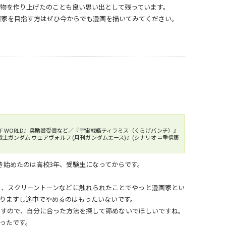
物を作り上げたのことも良い思い出として残っています。
画家を目指す方はぜひ今からでも漫画を描いてみてください。
 OFF WORLD』奨励賞受賞など／『宇宙戦艦ティラミス（くらげバンチ）』
戦士ガンダム ウェアヴォルフ (月刊ガンダムエース)』(シナリオ＝重信康
き始めたのは高校3年、受験生になってからです。
ク、スクリーントーンなどに触れられたことでやっと漫画家とい
りますし途中でやめるのはもったいないです。
ますので、自分に合った方法を探して諦めないでほしいですね。
ったです。