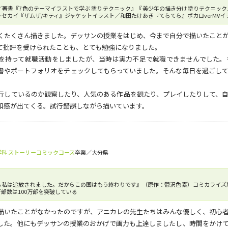
著書『7色のテーマイラストで学ぶ 塗りテクニック』『美少年の描き分け塗りテクニック』／『学
セカイ『ザムザ/キティ』ジャケットイラスト／和田たけあき『てらてら』ボカロverMVイラ
くたくさん描きました。デッサンの授業をはじめ、今まで自分で描いたこと
て批評を受けられたことも、とても勉強になりました。
を持って就職活動をしましたが、当時は実力不足で就職できませんでした。
書やポートフォリオをチェックしてもらっていました。そんな毎日を過ごし
行しているのか観察したり、人気のある作品を観たり、プレイしたりして、
和感が出てくる。試行錯誤しながら描いています。
科 ストーリーコミックコース
卒業／大分県
る私は追放されました。だからこの国はもう終わりです』（原作：鬱沢色素）コミカライズ版
部数は100万部を突破している
描いたことがなかったのですが、アニカレの先生たちはみんな優しく、初心
した。他にもデッサンの授業のおかげで画力も上達しましたし、時間をかけ