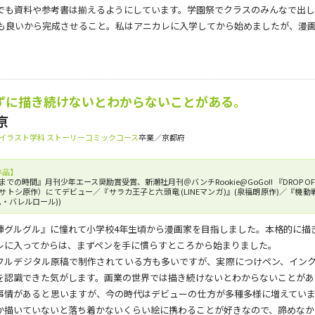
でも資料や参考書は揃えるようにしています。学園祭でクラスのみんなで出し
も良いから完成させること。私はアニカレに入学してから始めましたが、漫
ずに描き続けないとわからないことがある。
亰
イラスト学科 ストーリーコミックコース
卒業／京都府
作品】
までの時間』月刊少年エース奨励賞受賞、新潮社月刊＠バンチRookie@GoGo!! 『DROP
サトシ原作）にてデビュー／『サラカ王子と六頭竜 (LINEマンガ)』(泉福朗原作)／『機動
ム・バレルロール))
陣グルグル』に憧れて小学校4年生頃から漫画家を目指しました。本格的に描
レに入ってからは、まずペンを手に慣らすところから始まりました。
フルデジタル原稿で制作されている方も多いですが、実際につけペン、イン
を認識できた気がします。画業の世界では描き続けないとわからないことがあ
事情があると思いますが、今の時代はデビューの仕方が多種多様に増えてい
か描いていないと落ち着かないくらい絵に携わることが好きなので、諦めなか