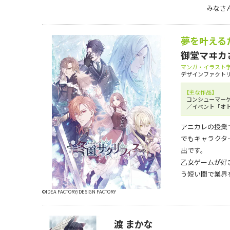
みなさ
夢を叶える
御堂マヰカ
マンガ・イラスト学
デザインファクト
【主な作品】
コンシューマーゲ
／イベント「オト
アニカレの授業
でもキャラクタ
出です。
乙女ゲームが好
う短い間で業界
©IDEA FACTORY/DESIGN FACTORY
渡 まかな