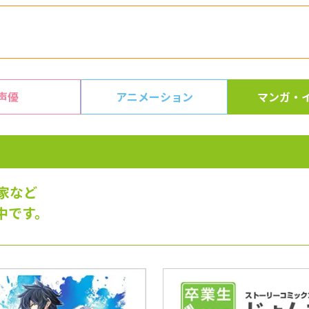
声優
アニメーション
マンガ・
家など
中です。