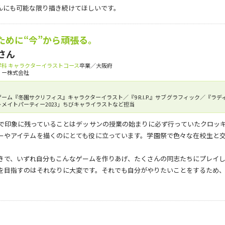
んにも可能な限り描き続けてほしいです。
ために“今”から頑張る。
さん
科 キャラクターイラストコース
卒業／大阪府
リー株式会社
ーム『冬園サクリフィス』キャラクターイラスト／『9 R.I.P.』サブグラフィック／『ラディア
メイトパーティー2023」ちびキャライラストなど担当
で印象に残っていることはデッサンの授業の始まりに必ず行っていたクロッ
ーやアイテムを描くのにとても役に立っています。学園祭で色々な在校生と
きで、いずれ自分もこんなゲームを作りあげ、たくさんの同志たちにプレイし
を目指すのはそれなりに大変です。それでも自分がやりたいことをするため、