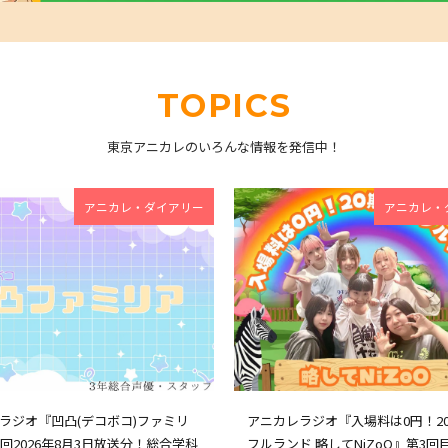
TOPICS
東京アニカレのいろんな情報を発信中！
アニカレ・ダイアリー
アニカレ・
ラジオ『凹凸(デコボコ)ファミリ
アニカレラジオ『入場料は0円！2
0回2026年8月3日放送分！総合学科
フルランド 略してNiZoO』第3回目