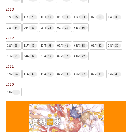
2013
12月
25
11月
27
10月
29
09月
30
08月
34
07月
38
06月
37
05月
34
04月
29
03月
28
02月
28
01月
36
2012
12月
26
11月
39
10月
53
09月
42
08月
38
07月
31
06月
31
05月
30
04月
39
03月
29
02月
32
01月
22
2011
12月
34
11月
42
10月
32
09月
33
08月
37
07月
41
06月
47
2010
08月
1