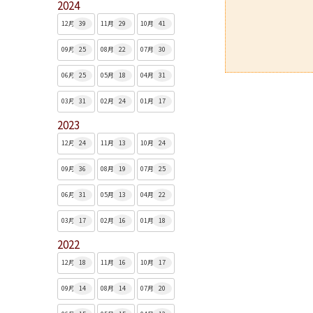
2024
12月
39
11月
29
10月
41
09月
25
08月
22
07月
30
06月
25
05月
18
04月
31
03月
31
02月
24
01月
17
2023
12月
24
11月
13
10月
24
09月
36
08月
19
07月
25
06月
31
05月
13
04月
22
03月
17
02月
16
01月
18
2022
12月
18
11月
16
10月
17
09月
14
08月
14
07月
20