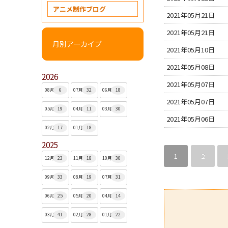
アニメ制作ブログ
2021年05月21日
2021年05月21日
月別アーカイブ
2021年05月10日
2021年05月08日
2026
2021年05月07日
08月
6
07月
32
06月
18
2021年05月07日
05月
19
04月
11
03月
30
2021年05月06日
02月
17
01月
18
2025
1
2
12月
23
11月
18
10月
30
09月
33
08月
19
07月
31
06月
25
05月
20
04月
14
03月
41
02月
28
01月
22