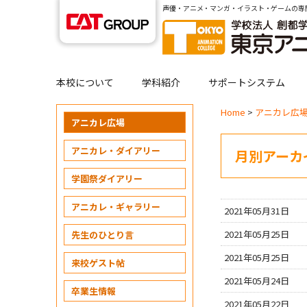
声優・アニメ・マンガ・イラスト・ゲームの専
本校について
学科紹介
サポートシステム
Home
>
アニカレ広
アニカレ広場
アニカレ・ダイアリー
月別アーカイ
学園祭ダイアリー
アニカレ・ギャラリー
2021年05月31日
2021年05月25日
先生のひとり言
2021年05月25日
来校ゲスト帖
2021年05月24日
卒業生情報
2021年05月22日