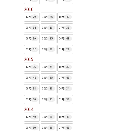
2016
12月
29
11月
45
10月
40
09月
34
08月
19
07月
36
06月
39
05月
35
04月
43
03月
35
02月
30
01月
29
2015
12月
36
11月
59
10月
39
09月
45
08月
35
07月
45
06月
38
05月
39
04月
34
03月
30
02月
42
01月
33
2014
12月
40
11月
36
10月
43
09月
50
08月
38
07月
46