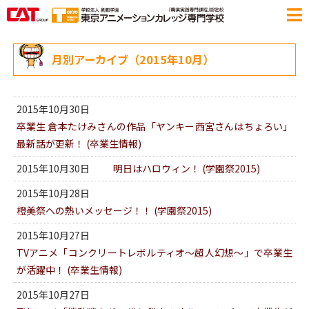
月別アーカイブ（2015年10月）
2015年10月30日
卒業生 倉本たけみさんの作品「ヤンキー西宮さんはちょろい」
最新話が更新！ (
卒業生情報
)
2015年10月30日
明日はハロウィン！ (
学園祭2015
)
2015年10月28日
橙美祭への熱いメッセージ！！ (
学園祭2015
)
2015年10月27日
TVアニメ「コンクリートレボルティオ～超人幻想～」で卒業生
が活躍中！ (
卒業生情報
)
2015年10月27日