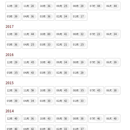
12月
19
11月
20
10月
36
09月
25
08月
29
07月
44
06月
44
05月
39
04月
36
03月
36
02月
34
01月
17
2017
12月
30
11月
44
10月
80
09月
41
08月
32
07月
23
06月
34
05月
36
04月
25
03月
33
02月
21
01月
25
2016
12月
29
11月
45
10月
40
09月
34
08月
19
07月
36
06月
39
05月
35
04月
43
03月
35
02月
30
01月
29
2015
12月
36
11月
59
10月
39
09月
45
08月
35
07月
45
06月
38
05月
39
04月
34
03月
30
02月
42
01月
33
2014
12月
40
11月
36
10月
43
09月
50
08月
38
07月
46
06月
40
05月
40
04月
42
03月
40
02月
33
01月
37