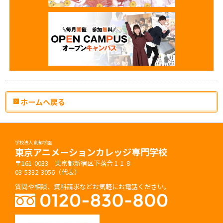
ホームへ戻る
学校法人 創都学園
東京アニメーションカレッジ専門学校
〒161-0033 東京都新宿区下落合 1-1-8
03-5332-3056（代表）
質問や相談、資料請求などお気軽にお電話ください。