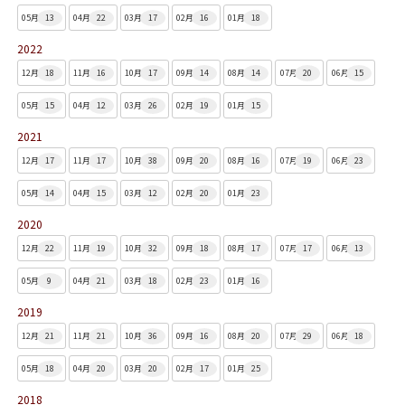
05月
13
04月
22
03月
17
02月
16
01月
18
2022
12月
18
11月
16
10月
17
09月
14
08月
14
07月
20
06月
15
05月
15
04月
12
03月
26
02月
19
01月
15
2021
12月
17
11月
17
10月
38
09月
20
08月
16
07月
19
06月
23
05月
14
04月
15
03月
12
02月
20
01月
23
2020
12月
22
11月
19
10月
32
09月
18
08月
17
07月
17
06月
13
05月
9
04月
21
03月
18
02月
23
01月
16
2019
12月
21
11月
21
10月
36
09月
16
08月
20
07月
29
06月
18
05月
18
04月
20
03月
20
02月
17
01月
25
2018