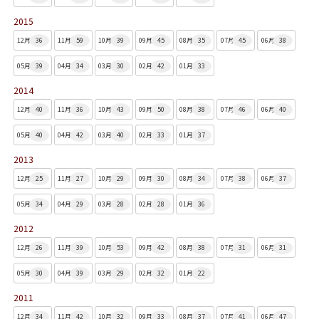
2015
12月
36
11月
59
10月
39
09月
45
08月
35
07月
45
06月
38
05月
39
04月
34
03月
30
02月
42
01月
33
2014
12月
40
11月
36
10月
43
09月
50
08月
38
07月
46
06月
40
05月
40
04月
42
03月
40
02月
33
01月
37
2013
12月
25
11月
27
10月
29
09月
30
08月
34
07月
38
06月
37
05月
34
04月
29
03月
28
02月
28
01月
36
2012
12月
26
11月
39
10月
53
09月
42
08月
38
07月
31
06月
31
05月
30
04月
39
03月
29
02月
32
01月
22
2011
12月
34
11月
42
10月
32
09月
33
08月
37
07月
41
06月
47