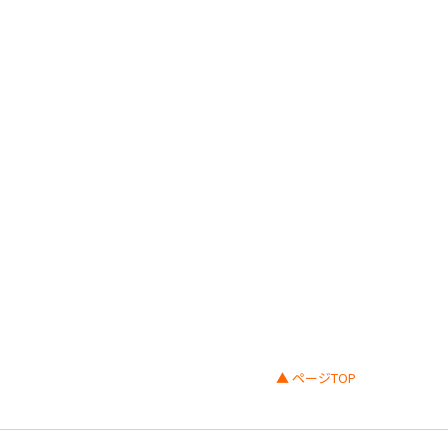
▲ ページTOP