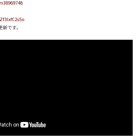
sm38969748
Zf3IxfC2s5o
更新です。