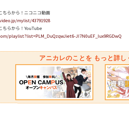
こちらから！ニコニコ動画
video.jp/mylist/43791928
ちらから！YouTube
.com/playlist?list=PLM_DuQzqwJiet6-JI7N0uEF_lux9RGDwQ
アニカレのことを
もっと詳し