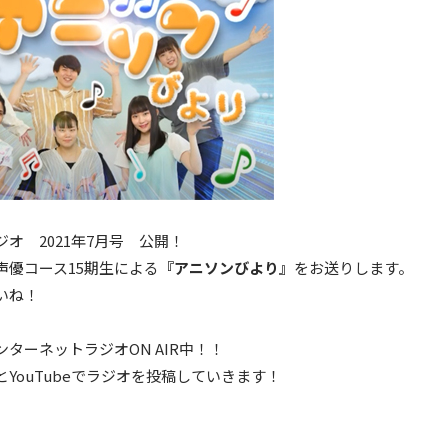
オ 2021年7月号 公開！
声優コース15期生による
『アニソンびより』
をお送りします。
いね！
ターネットラジオON AIR中！！
YouTubeでラジオを投稿していきます！