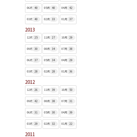
06月
40
05月
40
04月
42
03月
40
02月
33
01月
37
2013
12月
25
11月
27
10月
29
09月
30
08月
34
07月
38
06月
37
05月
34
04月
29
03月
28
02月
28
01月
36
2012
12月
26
11月
39
10月
53
09月
42
08月
38
07月
31
06月
31
05月
30
04月
39
03月
29
02月
32
01月
22
2011