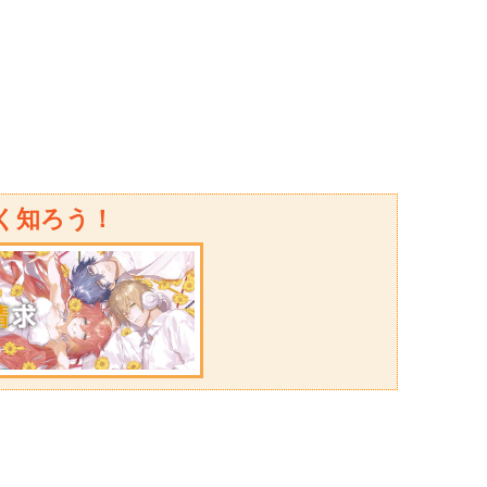
く知ろう！