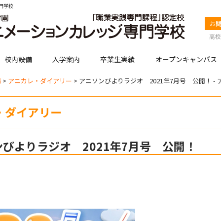
門学校
お
高校
校内設備
入学案内
卒業生実績
オープンキャンパス
場
>
アニカレ・ダイアリー
> アニソンびよりラジオ 2021年7月号 公開！ -
・ダイアリー
びよりラジオ 2021年7月号 公開！