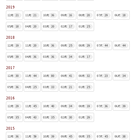
2019
12月
21
11月
21
10月
36
09月
16
08月
20
07月
29
06月
18
05月
18
04月
20
03月
20
02月
17
01月
25
2018
12月
19
11月
20
10月
36
09月
25
08月
29
07月
44
06月
44
05月
39
04月
36
03月
36
02月
34
01月
17
2017
12月
30
11月
44
10月
80
09月
41
08月
32
07月
23
06月
34
05月
36
04月
25
03月
33
02月
21
01月
25
2016
12月
29
11月
45
10月
40
09月
34
08月
19
07月
36
06月
39
05月
35
04月
43
03月
35
02月
30
01月
29
2015
12月
36
11月
59
10月
39
09月
45
08月
35
07月
45
06月
38