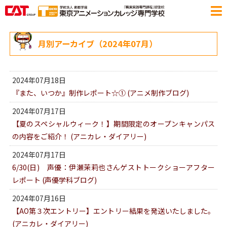
月別アーカイブ（2024年07月）
2024年07月18日
『また、いつか』制作レポート☆① (
アニメ制作ブログ
)
2024年07月17日
【夏のスペシャルウィーク！】期間限定のオープンキャンパス
の内容をご紹介！ (
アニカレ・ダイアリー
)
2024年07月17日
6/30(日) 声優：伊瀬茉莉也さんゲストトークショーアフター
レポート (
声優学科ブログ
)
2024年07月16日
【AO第３次エントリー】エントリー結果を発送いたしました。
(
アニカレ・ダイアリー
)