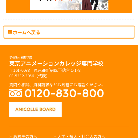
ホームへ戻る
学校法人 創都学園
東京アニメーションカレッジ専門学校
〒161-0033 東京都新宿区下落合 1-1-8
03-5332-3056（代表）
質問や相談、資料請求などお気軽にお電話ください。
高校生の方へ
大学・短大・社会人の方へ