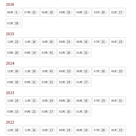
2026
08月
6
07月
32
06月
18
05月
19
04月
11
03月
30
02月
17
01月
18
2025
12月
23
11月
18
10月
30
09月
33
08月
19
07月
31
06月
25
05月
20
04月
14
03月
41
02月
28
01月
22
2024
12月
39
11月
29
10月
41
09月
25
08月
22
07月
30
06月
25
05月
18
04月
31
03月
31
02月
24
01月
17
2023
12月
24
11月
13
10月
24
09月
36
08月
19
07月
25
06月
31
05月
13
04月
22
03月
17
02月
16
01月
18
2022
12月
18
11月
16
10月
17
09月
14
08月
14
07月
20
06月
15