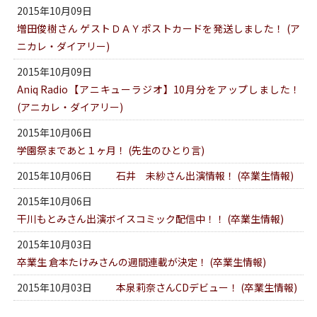
2015年10月09日
増田俊樹さん ゲストＤＡＹポストカードを発送しました！ (
ア
ニカレ・ダイアリー
)
2015年10月09日
Aniq Radio【アニキューラジオ】10月分をアップしました！
(
アニカレ・ダイアリー
)
2015年10月06日
学園祭まであと１ヶ月！ (
先生のひとり言
)
2015年10月06日
石井 未紗さん出演情報！ (
卒業生情報
)
2015年10月06日
干川もとみさん出演ボイスコミック配信中！！ (
卒業生情報
)
2015年10月03日
卒業生 倉本たけみさんの週間連載が決定！ (
卒業生情報
)
2015年10月03日
本泉莉奈さんCDデビュー！ (
卒業生情報
)