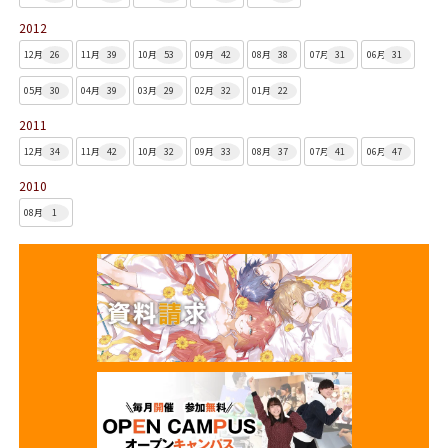
2012
12月
26
11月
39
10月
53
09月
42
08月
38
07月
31
06月
31
05月
30
04月
39
03月
29
02月
32
01月
22
2011
12月
34
11月
42
10月
32
09月
33
08月
37
07月
41
06月
47
2010
08月
1