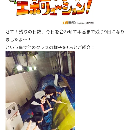
k
さて！残りの日数、今日を合わせて本番まで残り9日になり
ましたよ～！
という事で他のクラスの様子をﾁﾗｯとご紹介！