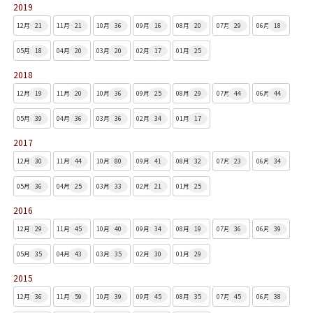
2019
12月
21
11月
21
10月
36
09月
16
08月
20
07月
29
06月
18
05月
18
04月
20
03月
20
02月
17
01月
25
2018
12月
19
11月
20
10月
36
09月
25
08月
29
07月
44
06月
44
05月
39
04月
36
03月
36
02月
34
01月
17
2017
12月
30
11月
44
10月
80
09月
41
08月
32
07月
23
06月
34
05月
36
04月
25
03月
33
02月
21
01月
25
2016
12月
29
11月
45
10月
40
09月
34
08月
19
07月
36
06月
39
05月
35
04月
43
03月
35
02月
30
01月
29
2015
12月
36
11月
59
10月
39
09月
45
08月
35
07月
45
06月
38