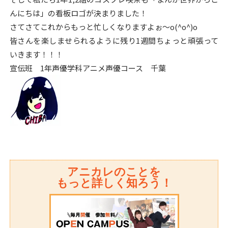
んにちは」の看板ロゴが決まりました！
さてさてこれからもっと忙しくなりますよぉ～o(^o^)o
皆さんを楽しませられるように残り1週間ちょっと頑張って
いきます！！！
宣伝班 1年声優学科アニメ声優コース 千葉
アニカレのことを
もっと詳しく知ろう！