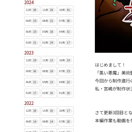
2024
12月
39
11月
29
10月
41
09月
25
08月
22
07月
30
06月
25
05月
18
04月
31
03月
31
02月
24
01月
17
2023
12月
24
11月
13
10月
24
はじめまして！
09月
36
08月
19
07月
25
「黒い悪魔」美術
今回から制作進行
06月
31
05月
13
04月
22
私・宮嶋が制作状
03月
17
02月
16
01月
18
2022
12月
18
11月
16
10月
17
さて更新3回目と
本編作業も動画を
09月
14
08月
14
07月
20