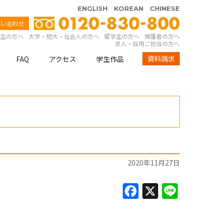
ENGLISH
KOREAN
CHINESE
問い合わせ
生の方へ
大学・短大・社会人の方へ
留学生の方へ
保護者の方へ
求人・採用ご担当の方へ
資料請求
FAQ
アクセス
学生作品
2020年11月27日
F
X
Li
a
n