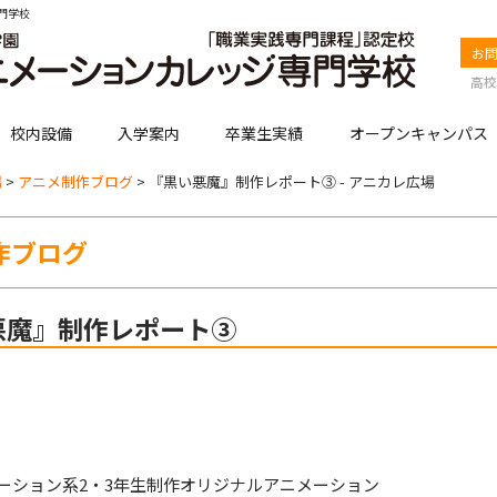
門学校
お
高校
校内設備
入学案内
卒業生実績
オープンキャンパス
場
>
アニメ制作ブログ
> 『黒い悪魔』制作レポート③ - アニカレ広場
作ブログ
悪魔』制作レポート③
メーション系2・3年生制作オリジナルアニメーション