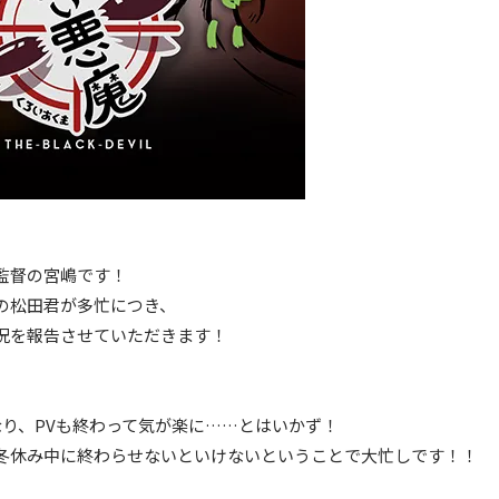
監督の宮嶋です！
の松田君が多忙につき、
況を報告させていただきます！
なり、PVも終わって気が楽に……とはいかず！
冬休み中に終わらせないといけないということで大忙しです！！