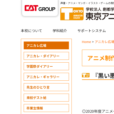
声優・アニメ・マンガ・イラスト・ゲームの専
本校について
学科紹介
サポートシステム
Home
>
アニカレ広
アニカレ広場
アニカレ・ダイアリー
アニメ制
学園祭ダイアリー
『黒い
アニカレ・ギャラリー
先生のひとり言
来校ゲスト帖
卒業生情報
◎2020年度アニ