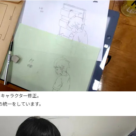
のキャラクター修正。
の統一をしています。