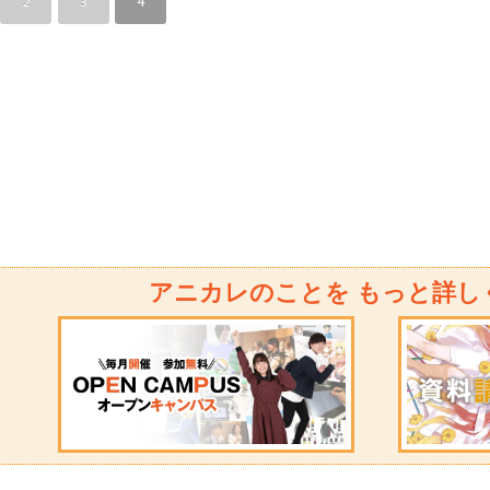
2
3
4
アニカレのことを
もっと詳し