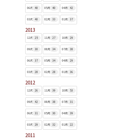
06月
40
05月
40
04月
42
03月
40
02月
33
01月
37
2013
12月
25
11月
27
10月
29
09月
30
08月
34
07月
38
06月
37
05月
34
04月
29
03月
28
02月
28
01月
36
2012
12月
26
11月
39
10月
53
09月
42
08月
38
07月
31
06月
31
05月
30
04月
39
03月
29
02月
32
01月
22
2011