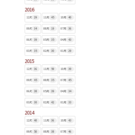
2016
12月
29
11月
45
10月
40
09月
34
08月
19
07月
36
06月
39
05月
35
04月
43
03月
35
02月
30
01月
29
2015
12月
36
11月
59
10月
39
09月
45
08月
35
07月
45
06月
38
05月
39
04月
34
03月
30
02月
42
01月
33
2014
12月
40
11月
36
10月
43
09月
50
08月
38
07月
46