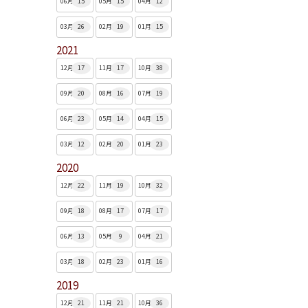
06月
15
05月
15
04月
12
03月
26
02月
19
01月
15
2021
12月
17
11月
17
10月
38
09月
20
08月
16
07月
19
06月
23
05月
14
04月
15
03月
12
02月
20
01月
23
2020
12月
22
11月
19
10月
32
09月
18
08月
17
07月
17
06月
13
05月
9
04月
21
03月
18
02月
23
01月
16
2019
12月
21
11月
21
10月
36