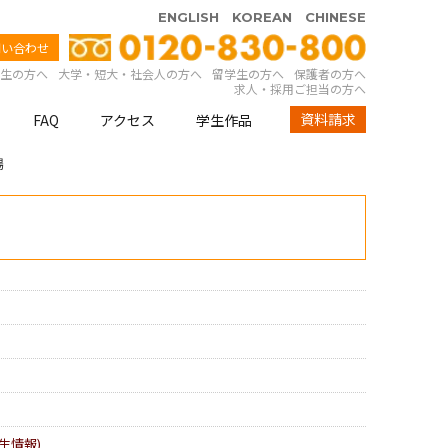
ENGLISH
KOREAN
CHINESE
問い合わせ
生の方へ
大学・短大・社会人の方へ
留学生の方へ
保護者の方へ
求人・採用ご担当の方へ
資料請求
FAQ
アクセス
学生作品
場
生情報
)