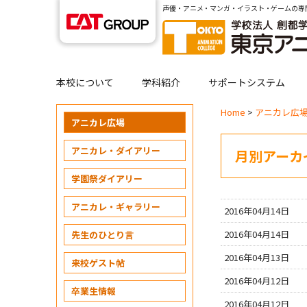
声優・アニメ・マンガ・イラスト・ゲームの専
本校について
学科紹介
サポートシステム
Home
>
アニカレ広
アニカレ広場
アニカレ・ダイアリー
月別アーカイ
学園祭ダイアリー
アニカレ・ギャラリー
2016年04月14日
2016年04月14日
先生のひとり言
2016年04月13日
来校ゲスト帖
2016年04月12日
卒業生情報
2016年04月12日