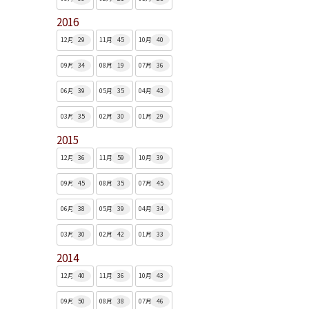
2016
12月
29
11月
45
10月
40
09月
34
08月
19
07月
36
06月
39
05月
35
04月
43
03月
35
02月
30
01月
29
2015
12月
36
11月
59
10月
39
09月
45
08月
35
07月
45
06月
38
05月
39
04月
34
03月
30
02月
42
01月
33
2014
12月
40
11月
36
10月
43
09月
50
08月
38
07月
46