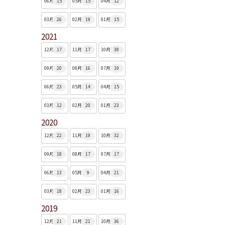
06月
15
05月
15
04月
12
03月
26
02月
19
01月
15
2021
12月
17
11月
17
10月
38
09月
20
08月
16
07月
19
06月
23
05月
14
04月
15
03月
12
02月
20
01月
23
2020
12月
22
11月
19
10月
32
09月
18
08月
17
07月
17
06月
13
05月
9
04月
21
03月
18
02月
23
01月
16
2019
12月
21
11月
21
10月
36