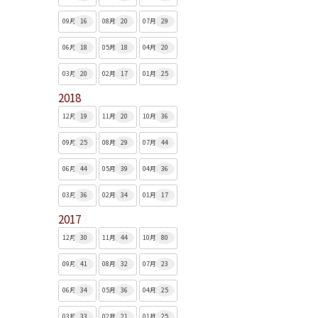
09月
16
08月
20
07月
29
06月
18
05月
18
04月
20
03月
20
02月
17
01月
25
2018
12月
19
11月
20
10月
36
09月
25
08月
29
07月
44
06月
44
05月
39
04月
36
03月
36
02月
34
01月
17
2017
12月
30
11月
44
10月
80
09月
41
08月
32
07月
23
06月
34
05月
36
04月
25
03月
33
02月
21
01月
25