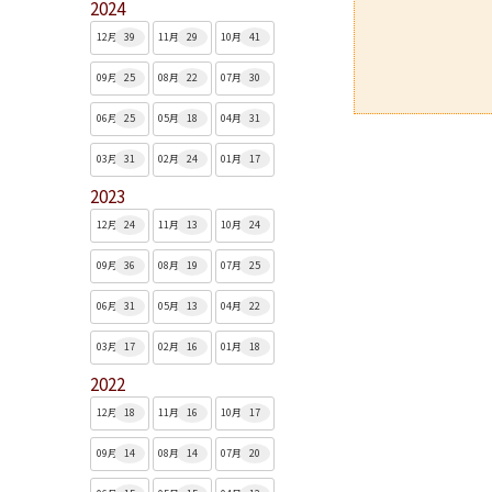
2024
12月
39
11月
29
10月
41
09月
25
08月
22
07月
30
06月
25
05月
18
04月
31
03月
31
02月
24
01月
17
2023
12月
24
11月
13
10月
24
09月
36
08月
19
07月
25
06月
31
05月
13
04月
22
03月
17
02月
16
01月
18
2022
12月
18
11月
16
10月
17
09月
14
08月
14
07月
20