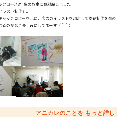
ックコース3年生の教室にお邪魔しました。
「イラスト制作」。
キャッチコピーを元に、広告のイラストを想定して課題制作を進め
なるのかな？楽しみにしてまーす（＾＾）
アニカレのことを
もっと詳し