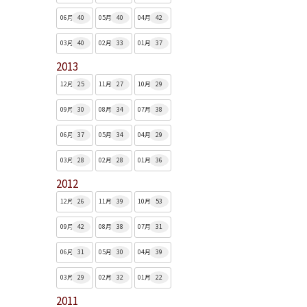
06月
40
05月
40
04月
42
03月
40
02月
33
01月
37
2013
12月
25
11月
27
10月
29
09月
30
08月
34
07月
38
06月
37
05月
34
04月
29
03月
28
02月
28
01月
36
2012
12月
26
11月
39
10月
53
09月
42
08月
38
07月
31
06月
31
05月
30
04月
39
03月
29
02月
32
01月
22
2011