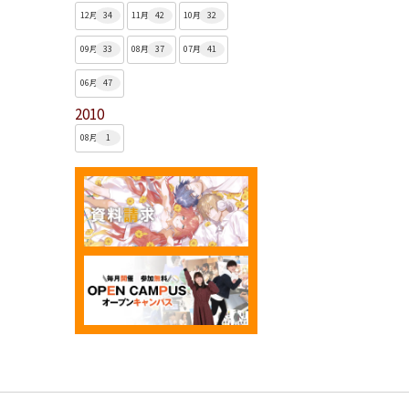
12月
34
11月
42
10月
32
09月
33
08月
37
07月
41
06月
47
2010
08月
1