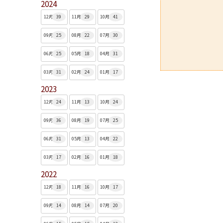
2024
12月
39
11月
29
10月
41
09月
25
08月
22
07月
30
06月
25
05月
18
04月
31
03月
31
02月
24
01月
17
2023
12月
24
11月
13
10月
24
09月
36
08月
19
07月
25
06月
31
05月
13
04月
22
03月
17
02月
16
01月
18
2022
12月
18
11月
16
10月
17
09月
14
08月
14
07月
20