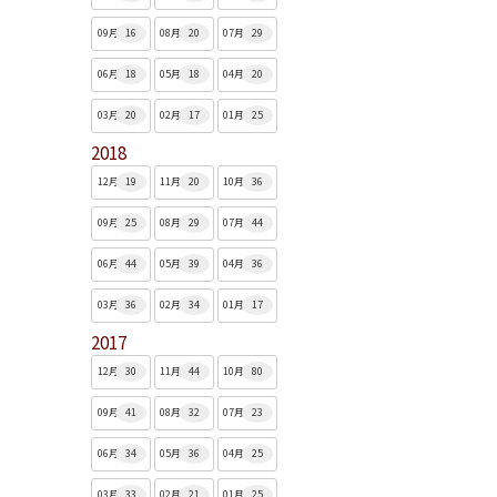
09月
16
08月
20
07月
29
06月
18
05月
18
04月
20
03月
20
02月
17
01月
25
2018
12月
19
11月
20
10月
36
09月
25
08月
29
07月
44
06月
44
05月
39
04月
36
03月
36
02月
34
01月
17
2017
12月
30
11月
44
10月
80
09月
41
08月
32
07月
23
06月
34
05月
36
04月
25
03月
33
02月
21
01月
25