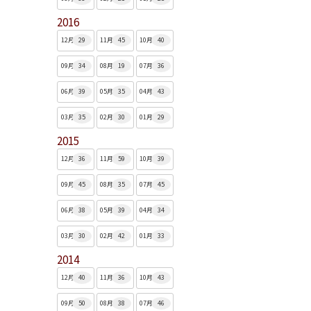
2016
12月
29
11月
45
10月
40
09月
34
08月
19
07月
36
06月
39
05月
35
04月
43
03月
35
02月
30
01月
29
2015
12月
36
11月
59
10月
39
09月
45
08月
35
07月
45
06月
38
05月
39
04月
34
03月
30
02月
42
01月
33
2014
12月
40
11月
36
10月
43
09月
50
08月
38
07月
46