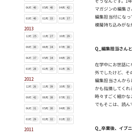
そうなんです。1
マガジンの編集さ
06月
40
05月
40
04月
42
編集担当付になっ
03月
40
02月
33
01月
37
模擬持ち込みがな
2013
12月
25
11月
27
10月
29
09月
30
08月
34
07月
38
Q_編集担当さん
06月
37
05月
34
04月
29
在学中にお世話に
03月
28
02月
28
01月
36
外でしたけど、そ
2012
編集担当さんから
12月
26
11月
39
10月
53
かも指摘してくれ
時々すごく細かな
09月
42
08月
38
07月
31
でもそこは、読ん
06月
31
05月
30
04月
39
03月
29
02月
32
01月
22
Q_卒業後、イブ
2011