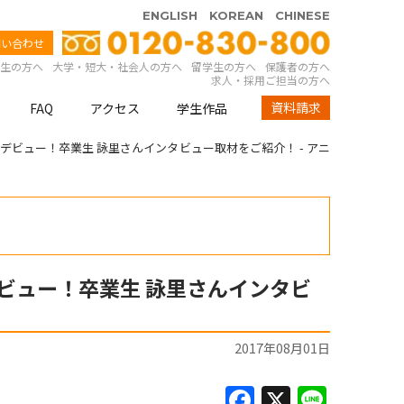
ENGLISH
KOREAN
CHINESE
問い合わせ
生の方へ
大学・短大・社会人の方へ
留学生の方へ
保護者の方へ
求人・採用ご担当の方へ
資料請求
FAQ
アクセス
学生作品
デビュー！卒業生 詠里さんインタビュー取材をご紹介！ - アニ
ビュー！卒業生 詠里さんインタビ
2017年08月01日
F
X
Li