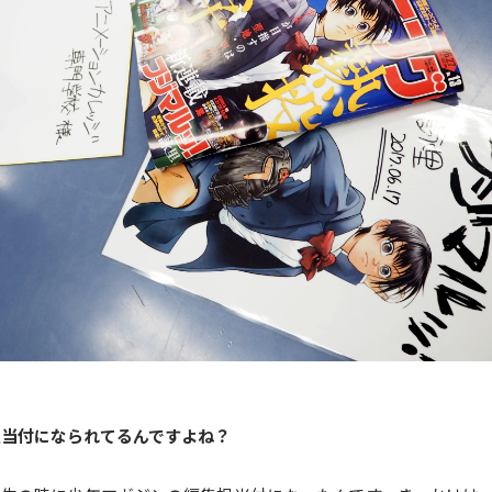
担当付になられてるんですよね？