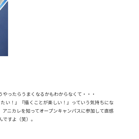
うやったらうまくなるかもわからなくて・・・
りたい！』『描くことが楽しい！』っていう気持ちにな
、アニカレを知ってオープンキャンパスに参加して直感
んですよ（笑）。