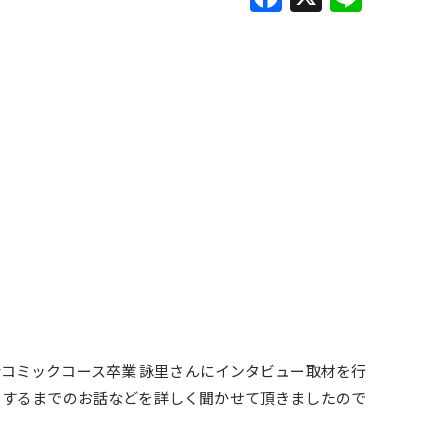
a
n
c
e
e
b
o
o
k
コミックコース卒業 詠里さんにインタビュー取材を行
ーするまでのお話などを詳しく聞かせて頂きましたので