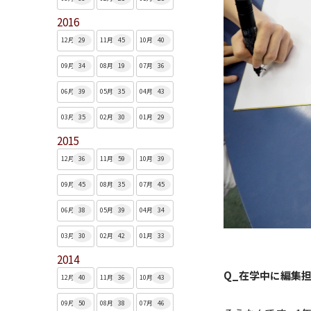
2016
12月
29
11月
45
10月
40
09月
34
08月
19
07月
36
06月
39
05月
35
04月
43
03月
35
02月
30
01月
29
2015
12月
36
11月
59
10月
39
09月
45
08月
35
07月
45
06月
38
05月
39
04月
34
03月
30
02月
42
01月
33
2014
Q_在学中に編集
12月
40
11月
36
10月
43
09月
50
08月
38
07月
46