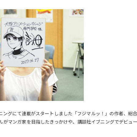
ニングにて連載がスタートしました「フジマルッ！」の作者、総合
んがマンガ家を目指したきっかけや、講談社イブニングでデビュ