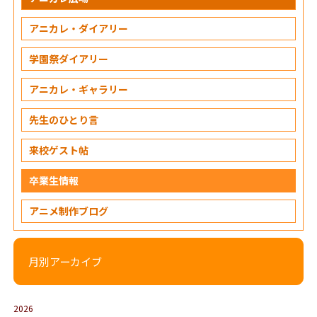
アニカレ・ダイアリー
学園祭ダイアリー
アニカレ・ギャラリー
先生のひとり言
来校ゲスト帖
卒業生情報
アニメ制作ブログ
月別アーカイブ
2026