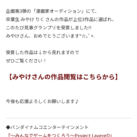
企画第3弾の「漫画家オーディション」にて、
卒業生 みやけ りく さんの作品が上位3作品に選ばれ、
このたび見事グランプリを受賞しました!!
みやけさん、おめでとうございます*☆｡ﾟ+.
受賞した作品は↓から見れますので
ぜひご覧ください！
【みやけさんの作品閲覧はこちらから】
今後も応援よろしくお願いします♪
◆バンダイナムコエンターテインメント
『～みんなでゲームをつくろう～Project LayereD』