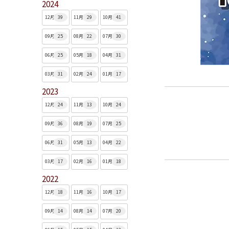
2024
12月
39
11月
29
10月
41
09月
25
08月
22
07月
30
06月
25
05月
18
04月
31
03月
31
02月
24
01月
17
2023
12月
24
11月
13
10月
24
09月
36
08月
19
07月
25
06月
31
05月
13
04月
22
03月
17
02月
16
01月
18
2022
12月
18
11月
16
10月
17
09月
14
08月
14
07月
20