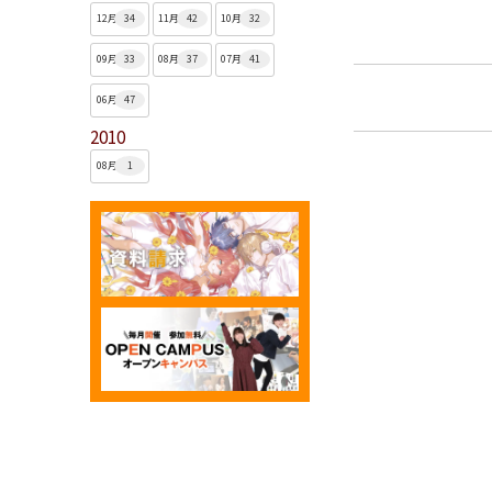
12月
34
11月
42
10月
32
09月
33
08月
37
07月
41
06月
47
2010
08月
1