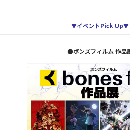
▼イベントPick Up▼
●ボンズフィルム 作品