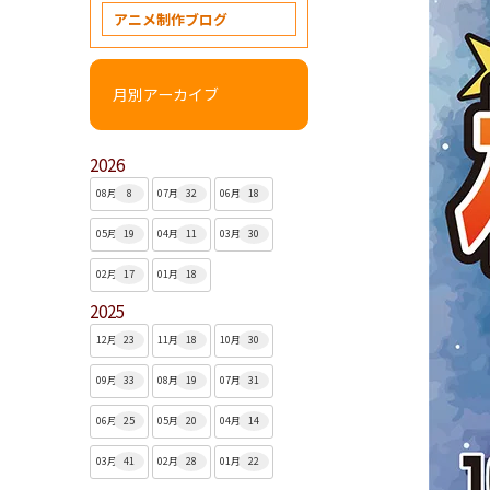
アニメ制作ブログ
月別アーカイブ
2026
08月
8
07月
32
06月
18
05月
19
04月
11
03月
30
02月
17
01月
18
2025
12月
23
11月
18
10月
30
09月
33
08月
19
07月
31
06月
25
05月
20
04月
14
03月
41
02月
28
01月
22