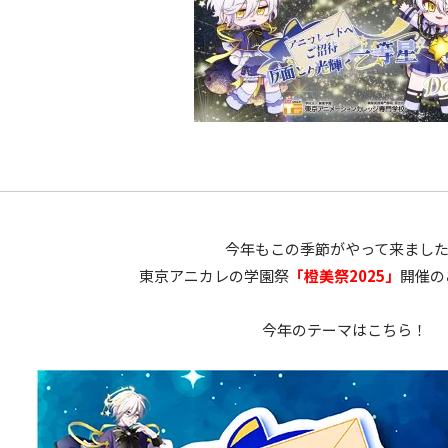
今年もこの季節がやって来まし
東京アニカレの学園祭
「橙美祭2025
」
開催の
今年のテーマはこちら！