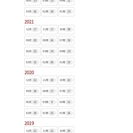
06月
15
05月
15
04月
12
03月
26
02月
19
01月
15
2021
12月
17
11月
17
10月
38
09月
20
08月
16
07月
19
06月
23
05月
14
04月
15
03月
12
02月
20
01月
23
2020
12月
22
11月
19
10月
32
09月
18
08月
17
07月
17
06月
13
05月
9
04月
21
03月
18
02月
23
01月
16
2019
12月
21
11月
21
10月
36