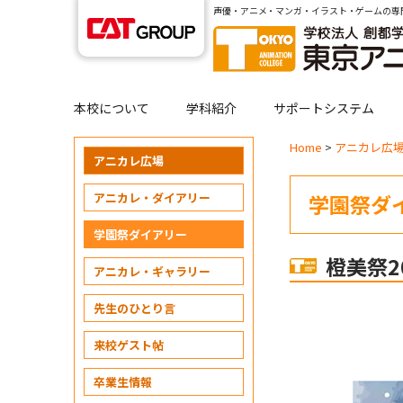
声優・アニメ・マンガ・イラスト・ゲームの専
本校について
学科紹介
サポートシステム
Home
>
アニカレ広
アニカレ広場
アニカレ・ダイアリー
学園祭ダ
学園祭ダイアリー
橙美祭2
アニカレ・ギャラリー
先生のひとり言
来校ゲスト帖
卒業生情報