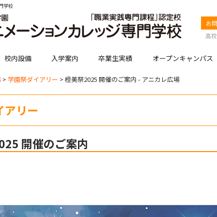
門学校
お
高校
校内設備
入学案内
卒業生実績
オープンキャンパス
場
>
学園祭ダイアリー
> 橙美祭2025 開催のご案内 - アニカレ広場
イアリー
025 開催のご案内