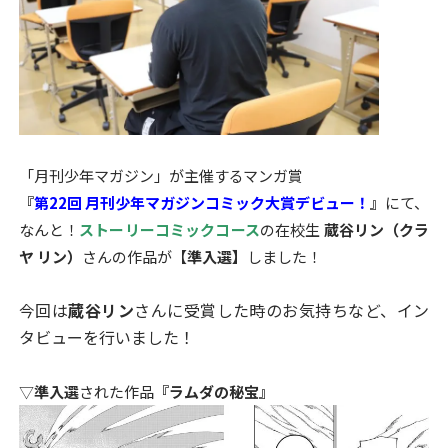
o
o
k
「月刊少年マガジン」が主催するマンガ賞
『
第22回 月刊少年マガジンコミック大賞デビュー！
』
にて、
なんと！
ストーリーコミックコース
の在校生
蔵谷リン（クラ
ヤ リン）
さんの作品が【
準入選】
しました！
今回は
蔵谷リン
さんに受賞した時のお気持ちなど、イン
タビューを行いました！
▽
準入選
された作品
『ラムダの秘宝』