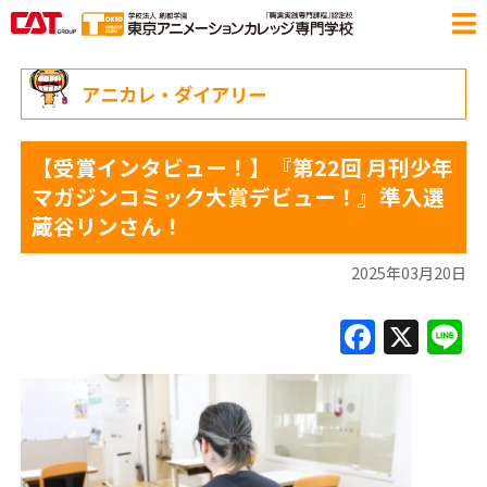
アニカレ・ダイアリー
【受賞インタビュー！】『第22回 月刊少年
マガジンコミック大賞デビュー！』準入選
蔵谷リンさん！
2025年03月20日
F
X
L
a
c
e
b