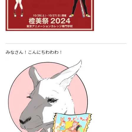
o
k
みなさん！こんにちわわわ！