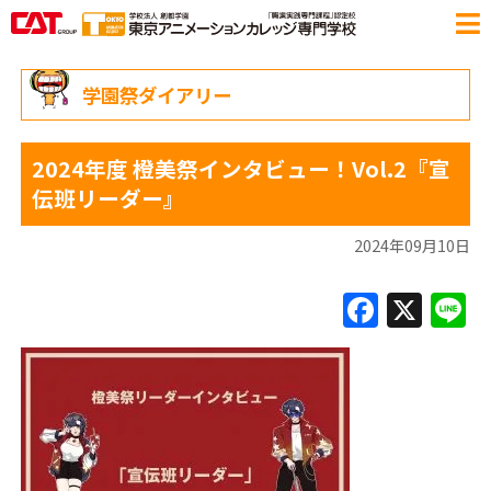
学園祭ダイアリー
2024年度 橙美祭インタビュー！Vol.2『宣
伝班リーダー』
2024年09月10日
F
X
L
a
c
e
b
o