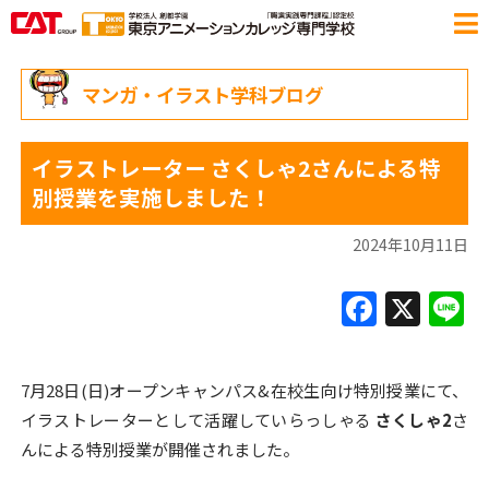
マンガ・イラスト学科ブログ
イラストレーター さくしゃ2さんによる特
別授業を実施しました！
2024年10月11日
F
X
L
a
c
7月28日(日)オープンキャンパス&在校生向け特別授業にて、
e
イラストレーターとして活躍していらっしゃる
さくしゃ2
さ
b
んによる特別授業が開催されました。
o