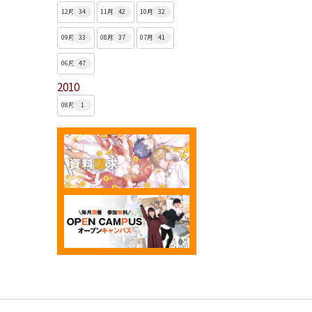
12月
34
11月
42
10月
32
09月
33
08月
37
07月
41
06月
47
2010
08月
1