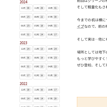
前回はグリーンの
2024
そして軽量化もさ
12月
39
11月
29
10月
41
09月
25
08月
22
07月
30
今までの机は横に
イプ
なので、前の
06月
25
05月
18
04月
31
03月
31
02月
24
01月
17
そして実は…他に
2023
12月
24
11月
13
10月
24
場所としては地下
もっと学びやすく
09月
36
08月
19
07月
25
ぜひ登校、そして
06月
31
05月
13
04月
22
03月
17
02月
16
01月
18
2022
12月
18
11月
16
10月
17
09月
14
08月
14
07月
20