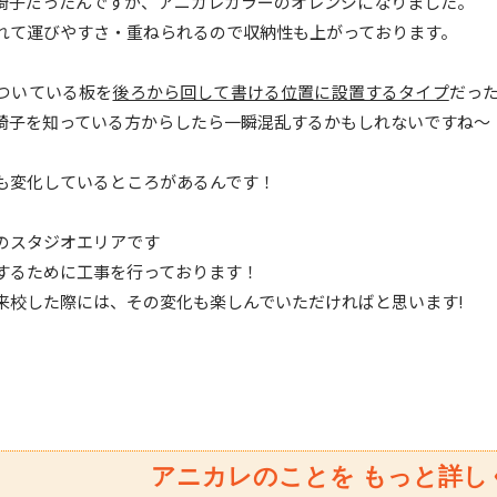
椅子だったんですが、アニカレカラーのオレンジになりました。
れて運びやすさ・重ねられるので収納性も上がっております。
ついている板を
後ろから回して書ける位置に設置するタイプ
だっ
椅子を知っている方からしたら一瞬混乱するかもしれないですね～
も変化しているところがあるんです！
のスタジオエリアです
するために工事を行っております！
来校した際には、その変化も楽しんでいただければと思います!
アニカレのことを
もっと詳し