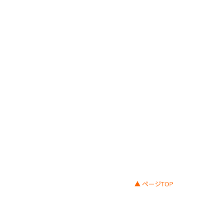
▲ ページTOP