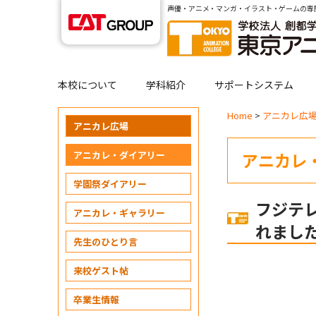
声優・アニメ・マンガ・イラスト・ゲームの専
本校について
学科紹介
サポートシステム
Home
>
アニカレ広
アニカレ広場
アニカレ・ダイアリー
アニカレ
学園祭ダイアリー
フジテ
アニカレ・ギャラリー
れまし
先生のひとり言
来校ゲスト帖
卒業生情報