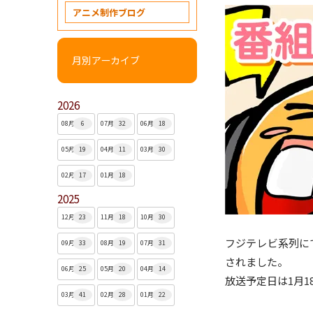
アニメ制作ブログ
月別アーカイブ
2026
08月
6
07月
32
06月
18
05月
19
04月
11
03月
30
02月
17
01月
18
2025
12月
23
11月
18
10月
30
フジテレビ系列に
09月
33
08月
19
07月
31
されました。
06月
25
05月
20
04月
14
放送予定日は1月
03月
41
02月
28
01月
22