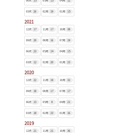
06月
15
05月
15
04月
12
03月
26
02月
19
01月
15
2021
12月
17
11月
17
10月
38
09月
20
08月
16
07月
19
06月
23
05月
14
04月
15
03月
12
02月
20
01月
23
2020
12月
22
11月
19
10月
32
09月
18
08月
17
07月
17
06月
13
05月
9
04月
21
03月
18
02月
23
01月
16
2019
12月
21
11月
21
10月
36