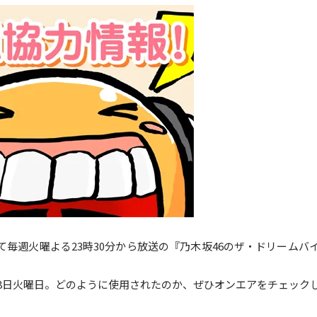
て毎週火曜よる23時30分から放送の『乃木坂46のザ・ドリーム
18日火曜日。どのように使用されたのか、ぜひオンエアをチェック