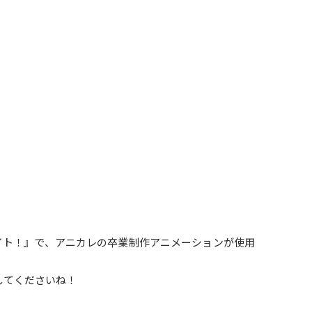
a
n
c
e
e
b
o
o
k
バイト！』で、アニカレの卒業制作アニメーションが使用
してくださいね！