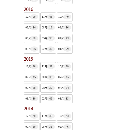
2016
12月
29
11月
45
10月
40
09月
34
08月
19
07月
36
06月
39
05月
35
04月
43
03月
35
02月
30
01月
29
2015
12月
36
11月
59
10月
39
09月
45
08月
35
07月
45
06月
38
05月
39
04月
34
03月
30
02月
42
01月
33
2014
12月
40
11月
36
10月
43
09月
50
08月
38
07月
46