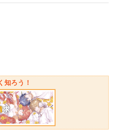
く知ろう！