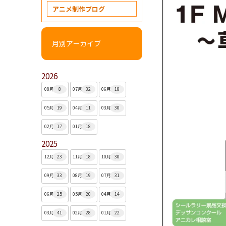
アニメ制作ブログ
月別アーカイブ
2026
08月
8
07月
32
06月
18
05月
19
04月
11
03月
30
02月
17
01月
18
2025
12月
23
11月
18
10月
30
09月
33
08月
19
07月
31
06月
25
05月
20
04月
14
03月
41
02月
28
01月
22