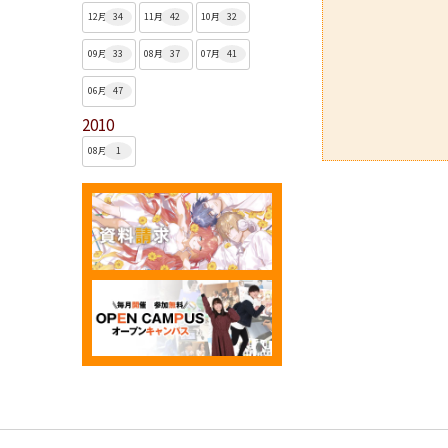
12月
34
11月
42
10月
32
09月
33
08月
37
07月
41
06月
47
2010
08月
1