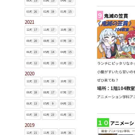
06月
15
05月
15
04月
12
03月
26
02月
19
01月
15
９
鬼滅の笠貫
2021
12月
17
11月
17
10月
38
09月
20
08月
16
07月
19
06月
23
05月
14
04月
15
ランチにピッタリなホットサ
03月
12
02月
20
01月
23
小腹がすいたら甘いのも
2020
ぜひ来てね？
12月
22
11月
19
10月
32
場所：1階104教室
09月
18
08月
17
07月
17
アニメーション学科ア
06月
13
05月
9
04月
21
03月
18
02月
23
01月
16
１０
アニメーシ
2019
12月
21
11月
21
10月
36