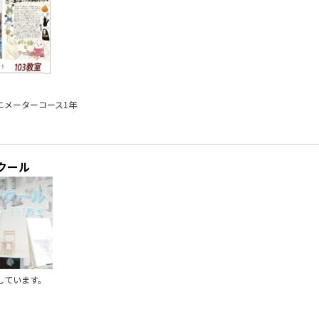
ニメーターコース1年
クール
しています。