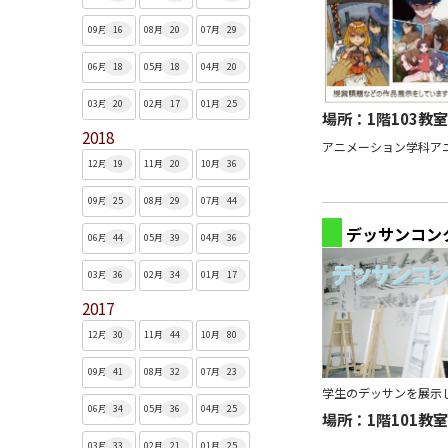
09月
16
08月
20
07月
29
06月
18
05月
18
04月
20
03月
20
02月
17
01月
25
場所：1階103教室
2018
アニメーション学科ア
12月
19
11月
20
10月
36
09月
25
08月
29
07月
44
デッサンコン
06月
44
05月
39
04月
36
03月
36
02月
34
01月
17
2017
12月
30
11月
44
10月
80
09月
41
08月
32
07月
23
学生のデッサンを展示
06月
34
05月
36
04月
25
場所：1階101教室
03月
33
02月
21
01月
25