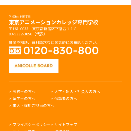
学校法人 創都学園
東京アニメーションカレッジ専門学校
〒161-0033 東京都新宿区下落合 1-1-8
03-5332-3056（代表）
質問や相談、資料請求などお気軽にお電話ください。
高校生の方へ
大学・短大・社会人の方へ
留学生の方へ
保護者の方へ
求人・採用ご担当の方へ
プライバシーポリシー
サイトマップ