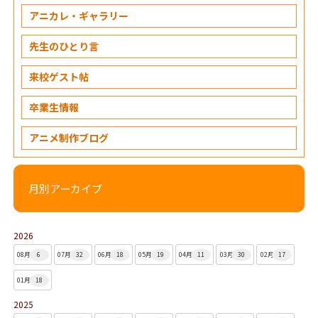
アニカレ・ギャラリー
先生のひとり言
来校ゲスト帖
卒業生情報
アニメ制作ブログ
月別アーカイブ
2026
08月
6
07月
32
06月
18
05月
19
04月
11
03月
30
02月
17
01月
18
2025