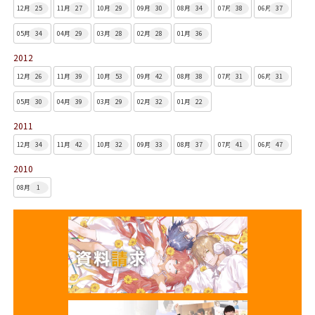
12月
25
11月
27
10月
29
09月
30
08月
34
07月
38
06月
37
05月
34
04月
29
03月
28
02月
28
01月
36
2012
12月
26
11月
39
10月
53
09月
42
08月
38
07月
31
06月
31
05月
30
04月
39
03月
29
02月
32
01月
22
2011
12月
34
11月
42
10月
32
09月
33
08月
37
07月
41
06月
47
2010
08月
1