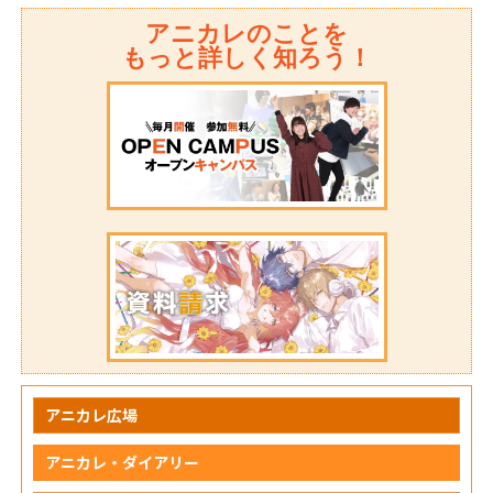
アニカレのことを
もっと詳しく知ろう！
アニカレ広場
アニカレ・ダイアリー