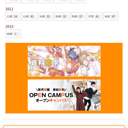
2011
12月
34
11月
42
10月
32
09月
33
08月
37
07月
41
06月
47
2010
08月
1