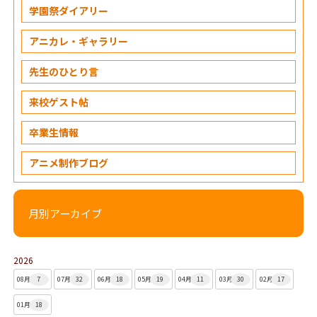
学園祭ダイアリー
アニカレ・ギャラリー
先生のひとり言
来校ゲスト帖
卒業生情報
アニメ制作ブログ
月別アーカイブ
2026
08月
7
07月
32
06月
18
05月
19
04月
11
03月
30
02月
17
01月
18