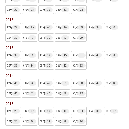
05月
36
04月
25
03月
33
02月
21
01月
25
2016
12月
29
11月
45
10月
40
09月
34
08月
19
07月
36
06月
39
05月
35
04月
43
03月
35
02月
30
01月
29
2015
12月
36
11月
59
10月
39
09月
45
08月
35
07月
45
06月
38
05月
39
04月
34
03月
30
02月
42
01月
33
2014
12月
40
11月
36
10月
43
09月
50
08月
38
07月
46
06月
40
05月
40
04月
42
03月
40
02月
33
01月
37
2013
12月
25
11月
27
10月
29
09月
30
08月
34
07月
38
06月
37
05月
34
04月
29
03月
28
02月
28
01月
36