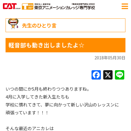
先生のひとり言
軽音部も動き出しましたよ☆
2018年05月30日
F
X
L
a
いつの間にか5月も終わりつつありますね。
c
4月に入学してきた新入生たちも
e
学校に慣れてきて、夢に向かって新しい沢山のレッスンに
b
頑張っています！！！
o
o
そんな最近のアニカレは