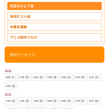
先生のひとり言
来校ゲスト帖
卒業生情報
アニメ制作ブログ
月別アーカイブ
2026
08月
6
07月
32
06月
18
05月
19
04月
11
03月
30
02月
17
01月
18
2025
12月
23
11月
18
10月
30
09月
33
08月
19
07月
31
06月
25