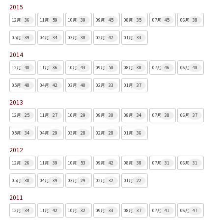
2015
12月
36
11月
59
10月
39
09月
45
08月
35
07月
45
06月
38
05月
39
04月
34
03月
30
02月
42
01月
33
2014
12月
40
11月
36
10月
43
09月
50
08月
38
07月
46
06月
40
05月
40
04月
42
03月
40
02月
33
01月
37
2013
12月
25
11月
27
10月
29
09月
30
08月
34
07月
38
06月
37
05月
34
04月
29
03月
28
02月
28
01月
36
2012
12月
26
11月
39
10月
53
09月
42
08月
38
07月
31
06月
31
05月
30
04月
39
03月
29
02月
32
01月
22
2011
12月
34
11月
42
10月
32
09月
33
08月
37
07月
41
06月
47