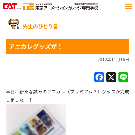
先生のひとり言
アニカレグッズが！
2012年11月16日
F
X
L
a
本日、新たな試みのアニカレ（プレミアム？）グッズが完成
c
しました！！
e
b
o
o