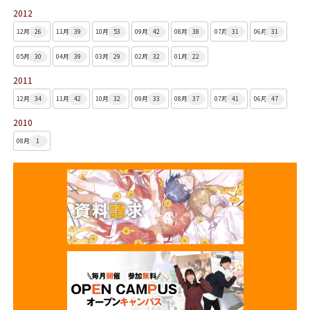
2012
12月
26
11月
39
10月
53
09月
42
08月
38
07月
31
06月
31
05月
30
04月
39
03月
29
02月
32
01月
22
2011
12月
34
11月
42
10月
32
09月
33
08月
37
07月
41
06月
47
2010
08月
1