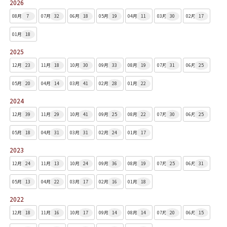
2026
08月
7
07月
32
06月
18
05月
19
04月
11
03月
30
02月
17
01月
18
2025
12月
23
11月
18
10月
30
09月
33
08月
19
07月
31
06月
25
05月
20
04月
14
03月
41
02月
28
01月
22
2024
12月
39
11月
29
10月
41
09月
25
08月
22
07月
30
06月
25
05月
18
04月
31
03月
31
02月
24
01月
17
2023
12月
24
11月
13
10月
24
09月
36
08月
19
07月
25
06月
31
05月
13
04月
22
03月
17
02月
16
01月
18
2022
12月
18
11月
16
10月
17
09月
14
08月
14
07月
20
06月
15