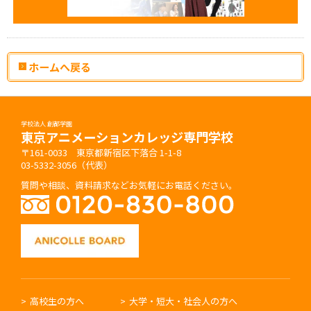
ホームへ戻る
学校法人 創都学園
東京アニメーションカレッジ専門学校
〒161-0033 東京都新宿区下落合 1-1-8
03-5332-3056（代表）
質問や相談、資料請求などお気軽にお電話ください。
高校生の方へ
大学・短大・社会人の方へ