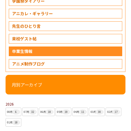
学園祭ダイアリー
アニカレ・ギャラリー
先生のひとり言
来校ゲスト帖
卒業生情報
アニメ制作ブログ
月別アーカイブ
2026
08月
6
07月
32
06月
18
05月
19
04月
11
03月
30
02月
17
01月
18