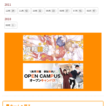
2011
12月
34
11月
42
10月
32
09月
33
08月
37
07月
41
06月
47
2010
08月
1
ホームへ戻る