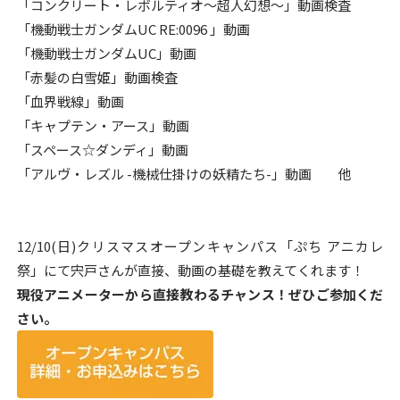
「コンクリート・レボルティオ～超人幻想～」動画検査
「機動戦士ガンダムUC RE:0096 」動画
「機動戦士ガンダムUC」動画
「赤髪の白雪姫」動画検査
「血界戦線」動画
「キャプテン・アース」動画
「スペース☆ダンディ」動画
「アルヴ・レズル -機械仕掛けの妖精たち-」動画 他
12/10(日)クリスマスオープンキャンパス「ぷち アニカレ
祭」にて宍戸さんが直接、動画の基礎を教えてくれます！
現役アニメーターから直接教わるチャンス！ぜひご参加くだ
さい。