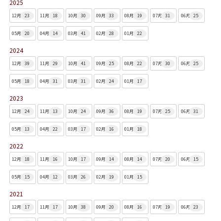
2025
12月
23
11月
18
10月
30
09月
33
08月
19
07月
31
06月
25
05月
20
04月
14
03月
41
02月
28
01月
22
2024
12月
39
11月
29
10月
41
09月
25
08月
22
07月
30
06月
25
05月
18
04月
31
03月
31
02月
24
01月
17
2023
12月
24
11月
13
10月
24
09月
36
08月
19
07月
25
06月
31
05月
13
04月
22
03月
17
02月
16
01月
18
2022
12月
18
11月
16
10月
17
09月
14
08月
14
07月
20
06月
15
05月
15
04月
12
03月
26
02月
19
01月
15
2021
12月
17
11月
17
10月
38
09月
20
08月
16
07月
19
06月
23