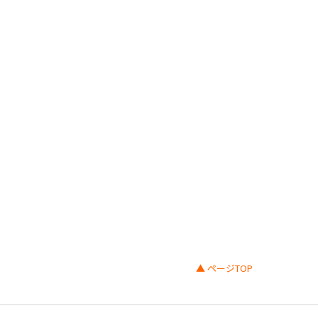
▲ ページTOP