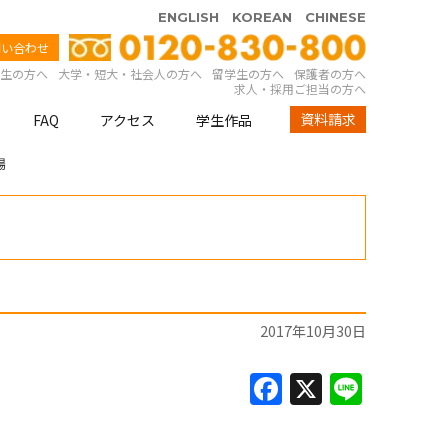
ENGLISH
KOREAN
CHINESE
問い合わせ
生の方へ
大学・短大・社会人の方へ
留学生の方へ
保護者の方へ
求人・採用ご担当の方へ
資料請求
FAQ
アクセス
学生作品
場
2017年10月30日
F
X
Li
a
n