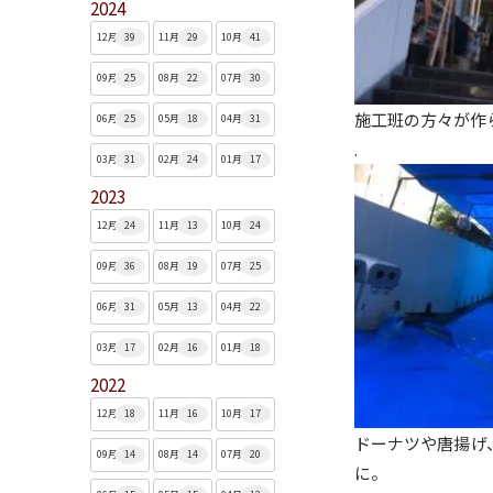
2024
12月
39
11月
29
10月
41
09月
25
08月
22
07月
30
施工班の方々が作ら
06月
25
05月
18
04月
31
.
03月
31
02月
24
01月
17
2023
12月
24
11月
13
10月
24
09月
36
08月
19
07月
25
06月
31
05月
13
04月
22
03月
17
02月
16
01月
18
2022
12月
18
11月
16
10月
17
ドーナツや唐揚げ
09月
14
08月
14
07月
20
に。