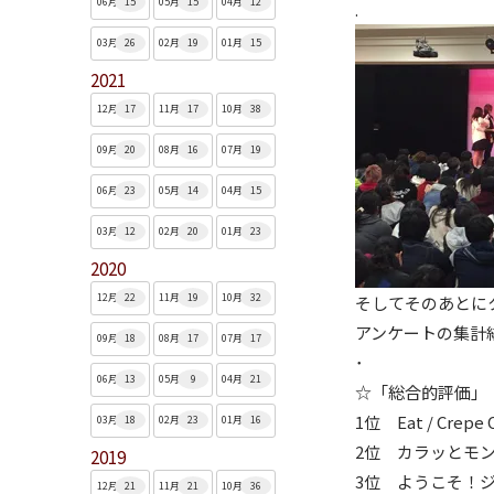
06月
15
05月
15
04月
12
.
03月
26
02月
19
01月
15
2021
12月
17
11月
17
10月
38
09月
20
08月
16
07月
19
06月
23
05月
14
04月
15
03月
12
02月
20
01月
23
2020
12月
22
11月
19
10月
32
そしてそのあとに
アンケートの集計
09月
18
08月
17
07月
17
･
06月
13
05月
9
04月
21
☆「総合的評価」
1位 Eat / Cre
03月
18
02月
23
01月
16
2位 カラッとモ
2019
3位 ようこそ！
12月
21
11月
21
10月
36