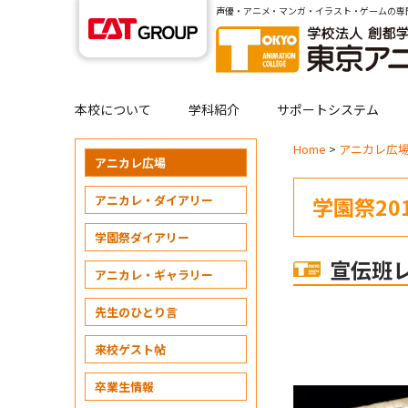
声優・アニメ・マンガ・イラスト・ゲームの専
本校について
学科紹介
サポートシステム
Home
>
アニカレ広
アニカレ広場
アニカレ・ダイアリー
学園祭20
学園祭ダイアリー
宣伝班レ
アニカレ・ギャラリー
先生のひとり言
来校ゲスト帖
卒業生情報