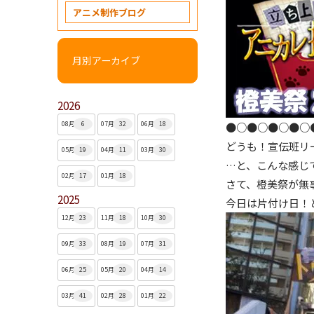
アニメ制作ブログ
月別アーカイブ
2026
08月
6
07月
32
06月
18
●○●○●○●○
どうも！宣伝班リ
05月
19
04月
11
03月
30
…と、こんな感じ
02月
17
01月
18
さて、橙美祭が無事
2025
今日は片付け日！と
12月
23
11月
18
10月
30
09月
33
08月
19
07月
31
06月
25
05月
20
04月
14
03月
41
02月
28
01月
22