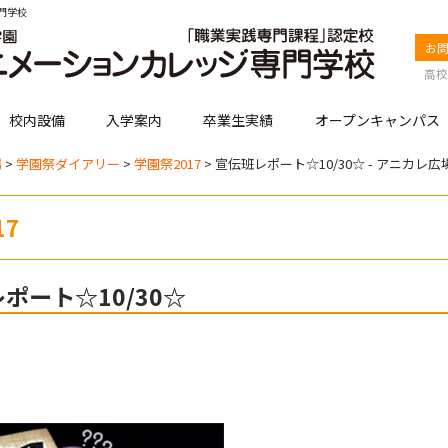
門学校
お
高校
校内設備
入学案内
卒業生実績
オープンキャンパス
場
>
学園祭ダイアリー
>
学園祭2017
> 宣伝班レポート☆10/30☆ - アニカレ広
17
ポート☆10/30☆