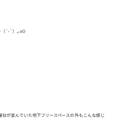
-`）.｡oO
屋台が並んでいた地下フリースペースの外もこんな感じ