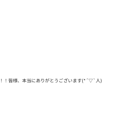
c
e
e
b
o
o
k
！皆様、本当にありがとうございます(*´▽`人)