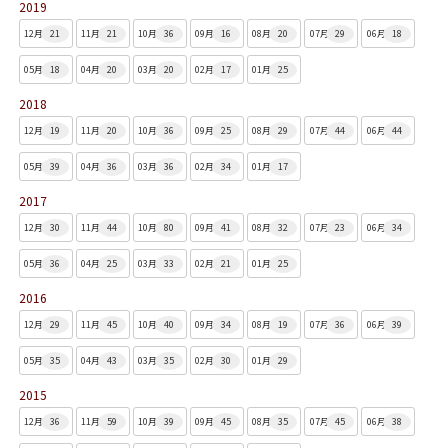
2019
12月
21
11月
21
10月
36
09月
16
08月
20
07月
29
06月
18
05月
18
04月
20
03月
20
02月
17
01月
25
2018
12月
19
11月
20
10月
36
09月
25
08月
29
07月
44
06月
44
05月
39
04月
36
03月
36
02月
34
01月
17
2017
12月
30
11月
44
10月
80
09月
41
08月
32
07月
23
06月
34
05月
36
04月
25
03月
33
02月
21
01月
25
2016
12月
29
11月
45
10月
40
09月
34
08月
19
07月
36
06月
39
05月
35
04月
43
03月
35
02月
30
01月
29
2015
12月
36
11月
59
10月
39
09月
45
08月
35
07月
45
06月
38