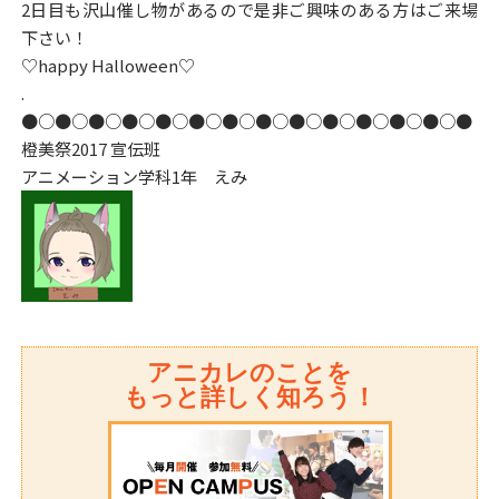
2日目も沢山催し物があるので是非ご興味のある方はご来場
下さい！
♡happy Halloween♡
.
●○●○●○●○●○●○●○●○●○●○●○●○●○●
橙美祭2017 宣伝班
アニメーション学科1年 えみ
アニカレのことを
もっと詳しく知ろう！