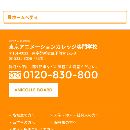
ホームへ戻る
学校法人 創都学園
東京アニメーションカレッジ専門学校
〒161-0033 東京都新宿区下落合 1-1-8
03-5332-3056（代表）
質問や相談、資料請求などお気軽にお電話ください。
高校生の方へ
大学・短大・社会人の方へ
留学生の方へ
保護者の方へ
求人・採用ご担当の方へ