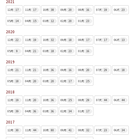
2021
12月
17
11月
17
10月
38
09月
20
08月
16
07月
19
06月
23
05月
14
04月
15
03月
12
02月
20
01月
23
2020
12月
22
11月
19
10月
32
09月
18
08月
17
07月
17
06月
13
05月
9
04月
21
03月
18
02月
23
01月
16
2019
12月
21
11月
21
10月
36
09月
16
08月
20
07月
29
06月
18
05月
18
04月
20
03月
20
02月
17
01月
25
2018
12月
19
11月
20
10月
36
09月
25
08月
29
07月
44
06月
44
05月
39
04月
36
03月
36
02月
34
01月
17
2017
12月
30
11月
44
10月
80
09月
41
08月
32
07月
23
06月
34