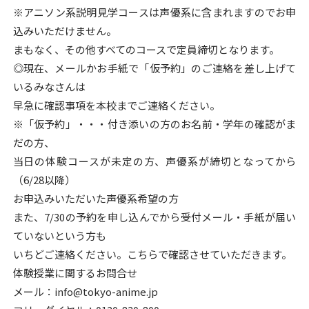
o
※アニソン系説明見学コースは声優系に含まれますのでお申
込みいただけません。
k
まもなく、その他すべてのコースで定員締切となります。
◎現在、メールかお手紙で「仮予約」のご連絡を差し上げて
いるみなさんは
早急に確認事項を本校までご連絡ください。
※「仮予約」・・・付き添いの方のお名前・学年の確認がま
だの方、
当日の体験コースが未定の方、声優系が締切となってから
（6/28以降）
お申込みいただいた声優系希望の方
また、7/30の予約を申し込んでから受付メール・手紙が届い
ていないという方も
いちどご連絡ください。こちらで確認させていただきます。
体験授業に関するお問合せ
メール：info@tokyo-anime.jp