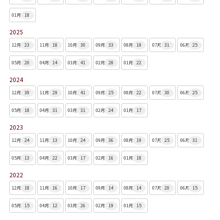
01月
18
2025
12月
23
11月
18
10月
30
09月
33
08月
19
07月
31
06月
25
05月
20
04月
14
03月
41
02月
28
01月
22
2024
12月
39
11月
29
10月
41
09月
25
08月
22
07月
30
06月
25
05月
18
04月
31
03月
31
02月
24
01月
17
2023
12月
24
11月
13
10月
24
09月
36
08月
19
07月
25
06月
31
05月
13
04月
22
03月
17
02月
16
01月
18
2022
12月
18
11月
16
10月
17
09月
14
08月
14
07月
20
06月
15
05月
15
04月
12
03月
26
02月
19
01月
15