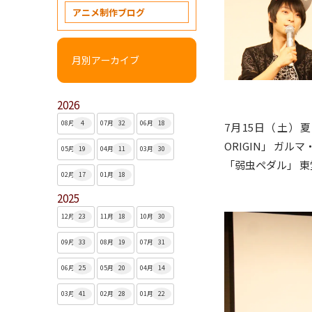
アニメ制作ブログ
月別アーカイブ
2026
08月
4
07月
32
06月
18
7月15日（土）夏
ORIGIN」 ガル
05月
19
04月
11
03月
30
「弱虫ペダル」 
02月
17
01月
18
2025
12月
23
11月
18
10月
30
09月
33
08月
19
07月
31
06月
25
05月
20
04月
14
03月
41
02月
28
01月
22