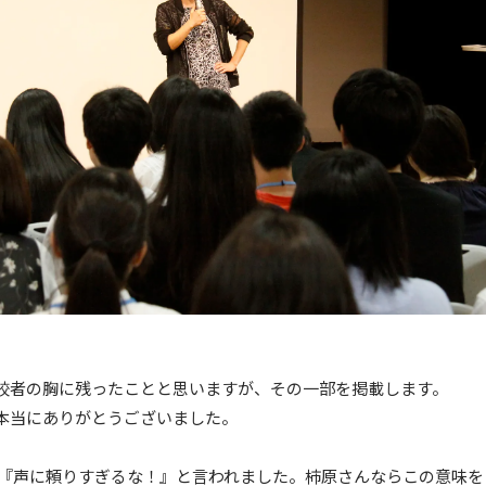
校者の胸に残ったことと思いますが、その一部を掲載します。
本当にありがとうございました。
ら『声に頼りすぎるな！』と言われました。柿原さんならこの意味