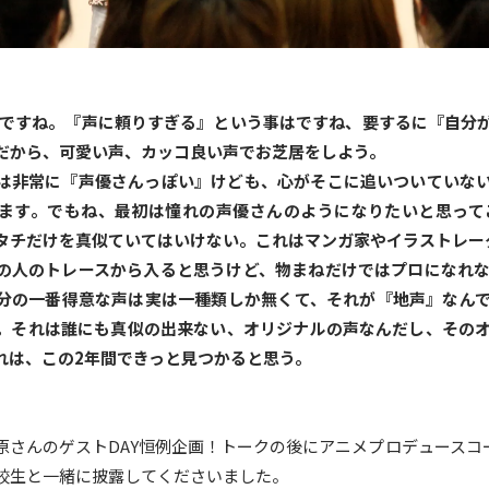
問ですね。『声に頼りすぎる』という事はですね、要するに『自分
だから、可愛い声、カッコ良い声でお芝居をしよう。
は非常に『声優さんっぽい』けども、心がそこに追いついていな
ます。でもね、最初は憧れの声優さんのようになりたいと思って
タチだけを真似ていてはいけない。これはマンガ家やイラストレー
の人のトレースから入ると思うけど、物まねだけではプロになれ
分の一番得意な声は実は一種類しか無くて、それが『地声』なん
。それは誰にも真似の出来ない、オリジナルの声なんだし、その
れは、この2年間できっと見つかると思う。
原さんのゲストDAY恒例企画！トークの後にアニメプロデュースコ
校生と一緒に披露してくださいました。