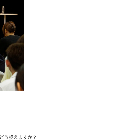
をどう捉えますか？