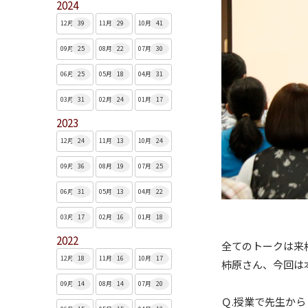
2024
12月
39
11月
29
10月
41
09月
25
08月
22
07月
30
06月
25
05月
18
04月
31
03月
31
02月
24
01月
17
2023
12月
24
11月
13
10月
24
09月
36
08月
19
07月
25
06月
31
05月
13
04月
22
03月
17
02月
16
01月
18
2022
全てのトークは来
12月
18
11月
16
10月
17
柿原さん、今回は
09月
14
08月
14
07月
20
Ｑ.授業で先生か