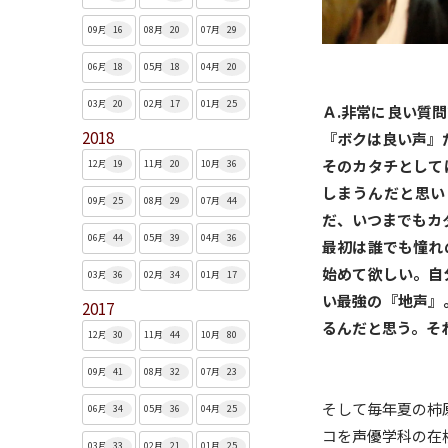
09月
16
08月
20
07月
29
06月
18
05月
18
04月
20
03月
20
02月
17
01月
25
Ａ.非常に良い質
2018
『ボクは良い声』
そのカタチとして
12月
19
11月
20
10月
36
しまうんだと思い
09月
25
08月
29
07月
44
だ、いつまでもカ
06月
44
05月
39
04月
36
最初は誰でも憧れ
始めて欲しい。自
03月
36
02月
34
01月
17
い最強の『地声』
2017
るんだと思う。そ
12月
30
11月
44
10月
80
09月
41
08月
32
07月
23
そして毎年夏の柿
06月
34
05月
36
04月
25
コを声優学科の在
03月
33
02月
21
01月
25