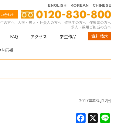
ENGLISH
KOREAN
CHINESE
問い合わせ
生の方へ
大学・短大・社会人の方へ
留学生の方へ
保護者の方へ
求人・採用ご担当の方へ
資料請求
FAQ
アクセス
学生作品
ニカレ広場
2017年08月22日
F
X
Li
a
n