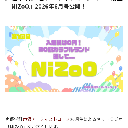
b
『NiZoO』2026年6月号公開！
o
o
k
声優学科
声優アーティストコース
20期生によるネットラジオ
「NiZoO」をお送りします。