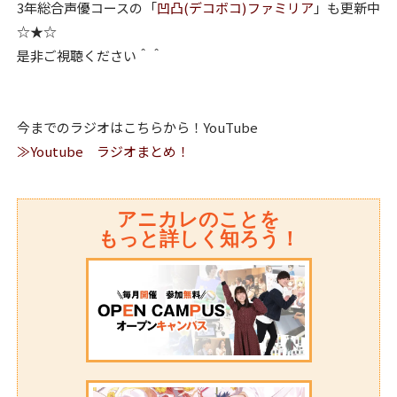
3年総合声優コースの「
凹凸(デコボコ)ファミリア
」も更新中
☆★☆
是非ご視聴ください＾＾
今までのラジオはこちらから！YouTube
≫Youtube ラジオまとめ！
アニカレのことを
もっと詳しく知ろう！