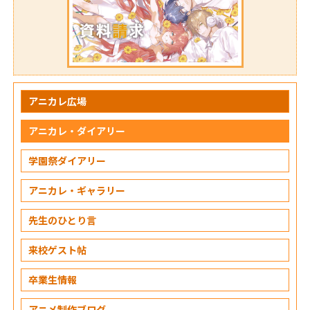
アニカレ広場
アニカレ・ダイアリー
学園祭ダイアリー
アニカレ・ギャラリー
先生のひとり言
来校ゲスト帖
卒業生情報
アニメ制作ブログ