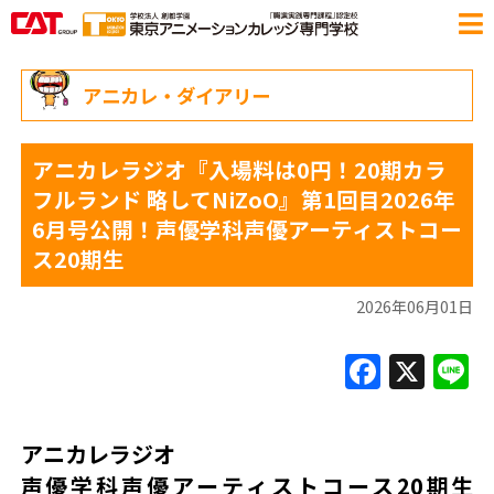
アニカレ・ダイアリー
アニカレラジオ『入場料は0円！20期カラ
フルランド 略してNiZoO』第1回目2026年
6月号公開！声優学科声優アーティストコー
ス20期生
2026年06月01日
F
X
L
a
c
アニカレラジオ
e
声優学科声優アーティストコース20期生