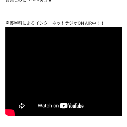
声優学科によるインターネットラジオON AIR中！！