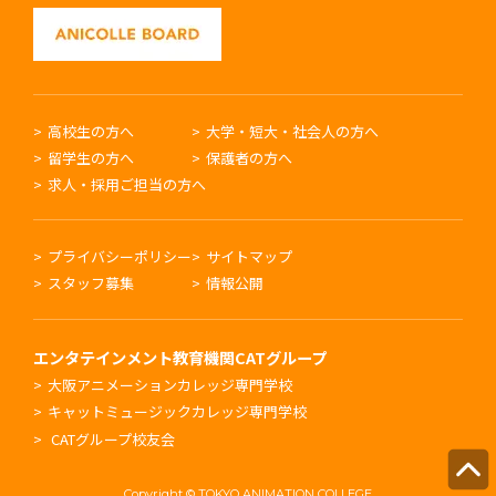
高校生の方へ
大学・短大・社会人の方へ
留学生の方へ
保護者の方へ
求人・採用ご担当の方へ
プライバシーポリシー
サイトマップ
スタッフ募集
情報公開
エンタテインメント教育機関
CATグループ
大阪アニメーションカレッジ専門学校
キャットミュージックカレッジ専門学校
CATグループ校友会
Copyright © TOKYO ANIMATION COLLEGE