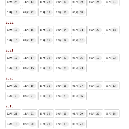
12月
24
11月
13
10月
24
09月
36
08月
19
07月
25
06月
31
05月
13
04月
22
03月
17
02月
16
01月
18
2022
12月
18
11月
16
10月
17
09月
14
08月
14
07月
20
06月
15
05月
15
04月
12
03月
26
02月
19
01月
15
2021
12月
17
11月
17
10月
38
09月
20
08月
16
07月
19
06月
23
05月
14
04月
15
03月
12
02月
20
01月
23
2020
12月
22
11月
19
10月
32
09月
18
08月
17
07月
17
06月
13
05月
9
04月
21
03月
18
02月
23
01月
16
2019
12月
21
11月
21
10月
36
09月
16
08月
20
07月
29
06月
18
05月
18
04月
20
03月
20
02月
17
01月
25