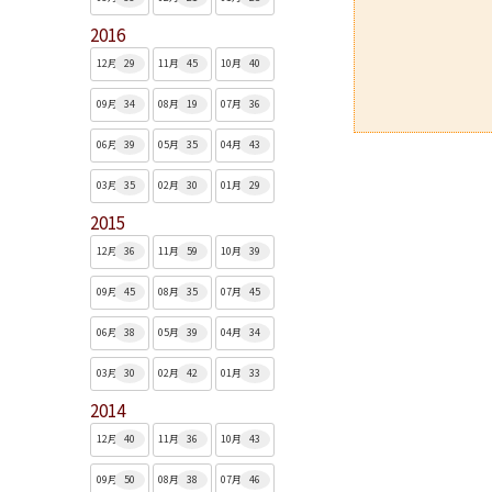
2016
12月
29
11月
45
10月
40
09月
34
08月
19
07月
36
06月
39
05月
35
04月
43
03月
35
02月
30
01月
29
2015
12月
36
11月
59
10月
39
09月
45
08月
35
07月
45
06月
38
05月
39
04月
34
03月
30
02月
42
01月
33
2014
12月
40
11月
36
10月
43
09月
50
08月
38
07月
46