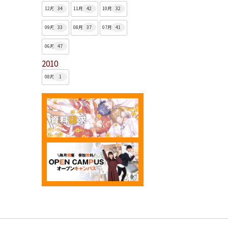
12月
34
11月
42
10月
32
09月
33
08月
37
07月
41
06月
47
2010
08月
1