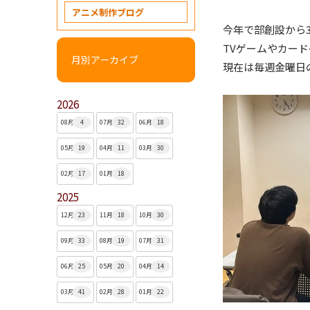
アニメ制作ブログ
今年で部創設から
TVゲームやカー
月別アーカイブ
現在は毎週金曜日の
2026
08月
4
07月
32
06月
18
05月
19
04月
11
03月
30
02月
17
01月
18
2025
12月
23
11月
18
10月
30
09月
33
08月
19
07月
31
06月
25
05月
20
04月
14
03月
41
02月
28
01月
22