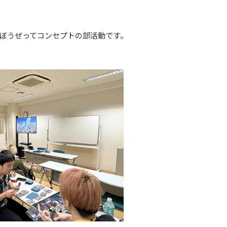
c
e
e
b
遊ぼうぜってコンセプトの部活動です。
o
o
k