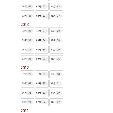
06月
40
05月
40
04月
42
03月
40
02月
33
01月
37
2013
12月
25
11月
27
10月
29
09月
30
08月
34
07月
38
06月
37
05月
34
04月
29
03月
28
02月
28
01月
36
2012
12月
26
11月
39
10月
53
09月
42
08月
38
07月
31
06月
31
05月
30
04月
39
03月
29
02月
32
01月
22
2011