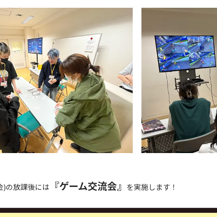
『ゲーム交流会』
(金)の放課後には
を実施します！