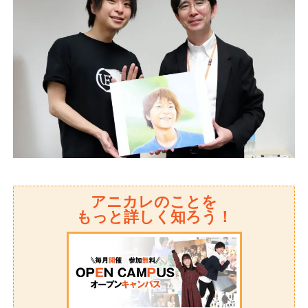
アニカレのことを
もっと詳しく知ろう！