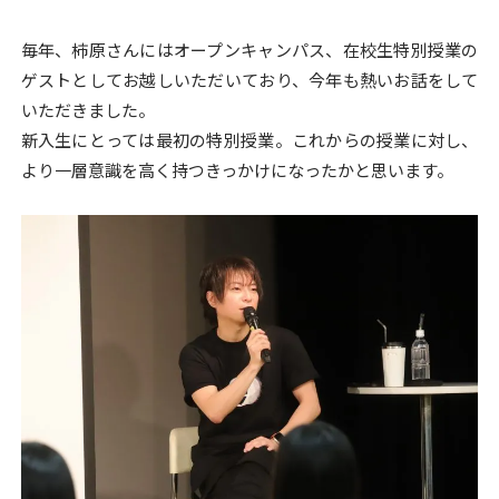
o
毎年、柿原さんにはオープンキャンパス、在校生特別授業の
k
ゲストとしてお越しいただいており、今年も熱いお話をして
いただきました。
新入生にとっては最初の特別授業。これからの授業に対し、
より一層意識を高く持つきっかけになったかと思います。