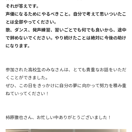
それが答えです。
声優になるためにやるべきこと。自分で考えて思いついたこ
とは全部やってください。
歌、ダンス、発声練習、習いごとでも何でも良いから、途中
で辞めないでください。やり続けたことは絶対に今後の助け
になります。
参加された高校生のみなさんは、とても貴重なお話をいただ
くことができました。
ぜひ、この日をきっかけに自分の夢に向かって努力を積み重
ねていってください！
柿原徹也さん、お忙しい中ありがとうございました！