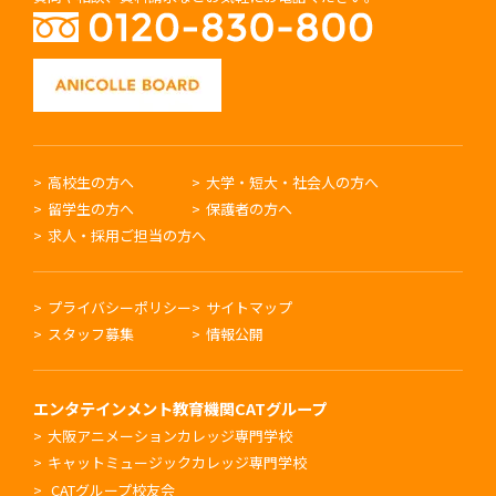
高校生の方へ
大学・短大・社会人の方へ
留学生の方へ
保護者の方へ
求人・採用ご担当の方へ
プライバシーポリシー
サイトマップ
スタッフ募集
情報公開
エンタテインメント教育機関
CATグループ
大阪アニメーションカレッジ専門学校
キャットミュージックカレッジ専門学校
CATグループ校友会