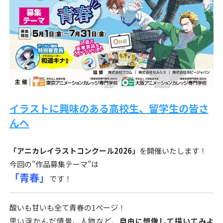
o
k
イラストに興味のある高校生、留学生の皆さ
んへ
「アニカレイラストコンクール2026
」
を開催いたします！
今回の”作品募集テーマ”は
「青春」
です！
酸いも甘いも全て青春の1ページ！
思い浮かんだ情景、人物など、
自由に想像して描いてみよ