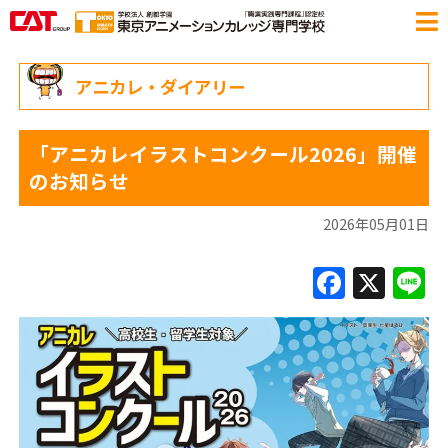
アニカレ・ダイアリー
「アニカレイラストコンクール2026」開催
のお知らせ
2026年05月01日
F
X
L
a
c
e
b
o