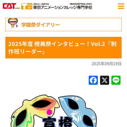
学園祭ダイアリー
2025年度 橙美祭インタビュー！Vol.2『制
作班リーダー』
2025年09月19日
F
X
L
a
c
e
b
o