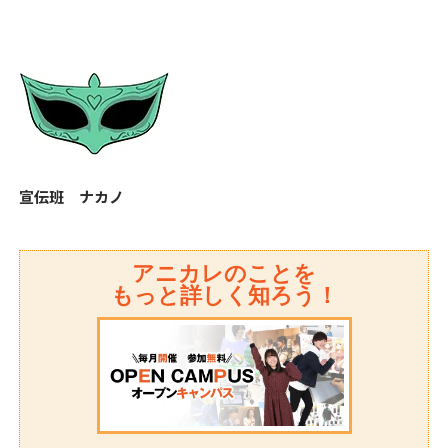
宣伝班 ナカノ
アニカレのことを
もっと詳しく知ろう！