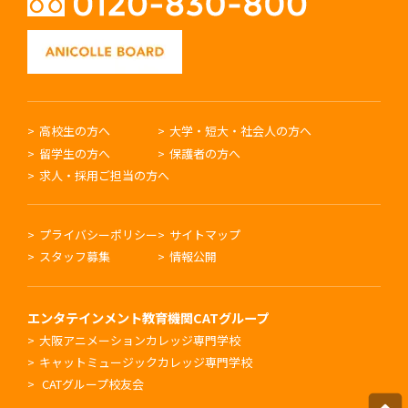
高校生の方へ
大学・短大・社会人の方へ
留学生の方へ
保護者の方へ
求人・採用ご担当の方へ
プライバシーポリシー
サイトマップ
スタッフ募集
情報公開
エンタテインメント教育機関
CATグループ
大阪アニメーションカレッジ専門学校
キャットミュージックカレッジ専門学校
CATグループ校友会