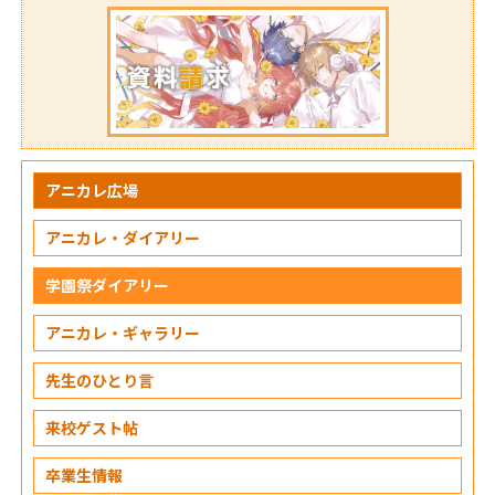
アニカレ広場
アニカレ・ダイアリー
学園祭ダイアリー
アニカレ・ギャラリー
先生のひとり言
来校ゲスト帖
卒業生情報