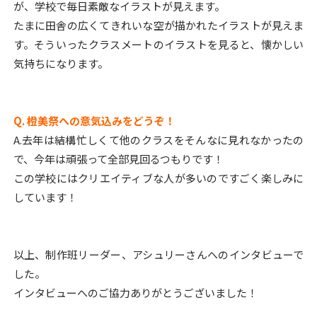
が、学校で毎日素敵なイラストが見えます。
たまに田舎の広くてきれいな空が描かれたイラストが見えま
す。そういったクラスメートのイラストを見ると、懐かしい
気持ちになります。
Q. 橙美祭への意気込みをどうぞ！
A.去年は結構忙しくて他のクラスをそんなに見れなかったの
で、今年は頑張って全部見回るつもりです！
この学校にはクリエイティブな人が多いのですごく楽しみに
しています！
以上、制作班リーダー、アシュリーさんへのインタビューで
した。
インタビューへのご協力ありがとうございました！