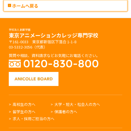
ホームへ戻る
学校法人 創都学園
東京アニメーションカレッジ専門学校
〒161-0033 東京都新宿区下落合 1-1-8
03-5332-3056（代表）
質問や相談、資料請求などお気軽にお電話ください。
高校生の方へ
大学・短大・社会人の方へ
留学生の方へ
保護者の方へ
求人・採用ご担当の方へ