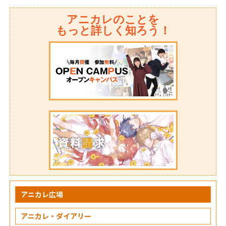
アニカレのことを
もっと詳しく知ろう！
アニカレ広場
アニカレ・ダイアリー