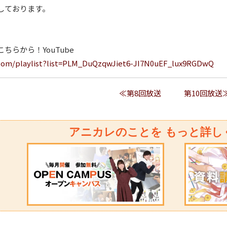
しております。
ちらから！YouTube
.com/playlist?list=PLM_DuQzqwJiet6-JI7N0uEF_lux9RGDwQ
≪第8回放送
第10回放送
アニカレのことを
もっと詳し