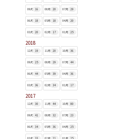
09月
16
08月
20
07月
29
06月
18
05月
18
04月
20
03月
20
02月
17
01月
25
2018
12月
19
11月
20
10月
36
09月
25
08月
29
07月
44
06月
44
05月
39
04月
36
03月
36
02月
34
01月
17
2017
12月
30
11月
44
10月
80
09月
41
08月
32
07月
23
06月
34
05月
36
04月
25
03月
33
02月
21
01月
25