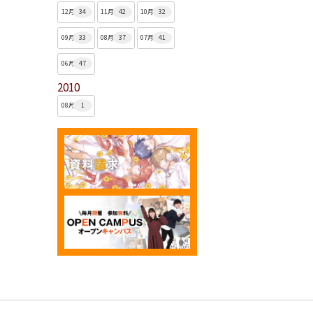
12月
34
11月
42
10月
32
09月
33
08月
37
07月
41
06月
47
2010
08月
1