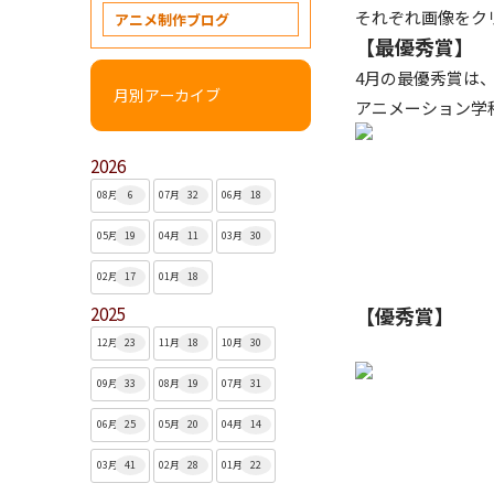
それぞれ画像をク
アニメ制作ブログ
【最優秀賞】
4月の最優秀賞は
月別アーカイブ
アニメーション学
2026
08月
6
07月
32
06月
18
05月
19
04月
11
03月
30
02月
17
01月
18
【優秀賞】
2025
12月
23
11月
18
10月
30
09月
33
08月
19
07月
31
06月
25
05月
20
04月
14
03月
41
02月
28
01月
22