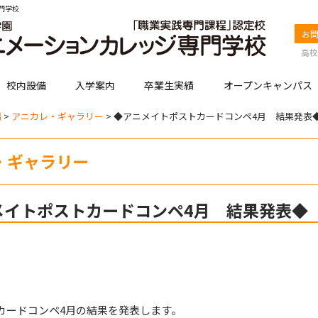
門学校
お
高校
校内設備
入学案内
卒業生実績
オープンキャンパス
場
>
アニカレ・ギャラリー
> ◆アニメイトポストカードコンペ4月 結果発表◆
・ギャラリー
メイトポストカードコンペ4月 結果発表◆
カードコンペ4月の結果を発表します。