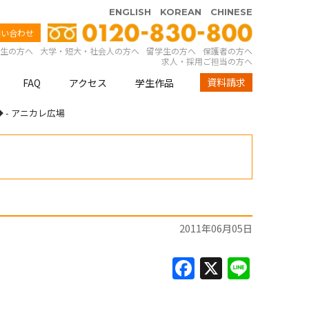
ENGLISH
KOREAN
CHINESE
問い合わせ
生の方へ
大学・短大・社会人の方へ
留学生の方へ
保護者の方へ
求人・採用ご担当の方へ
資料請求
FAQ
アクセス
学生作品
 - アニカレ広場
2011年06月05日
F
X
Li
a
n