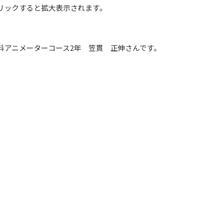
リックすると拡大表示されます。
、
科アニメーターコース2年 笠貫 正伸さんです。