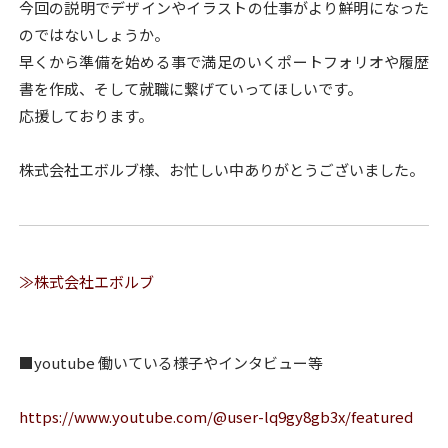
今回の説明でデザインやイラストの仕事がより鮮明になった
のではないしょうか。
早くから準備を始める事で満足のいくポートフォリオや履歴
書を作成、そして就職に繋げていってほしいです。
応援しております。
株式会社エボルブ様、お忙しい中ありがとうございました。
≫株式会社エボルブ
■
youtube
働いている様
子
やインタビュー等
https://www.youtube.com/@user-lq9gy8gb3x/featured