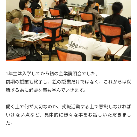
1年生は入学してから初の企業説明会でした。
前期の授業も終了し、絵の授業だけではなく、これからは就
職する為に必要な事も学んでいきます。
働く上で何が大切なのか、就職活動する上で意識しなければ
いけない点など、具体的に様々な事をお話しいただきまし
た。