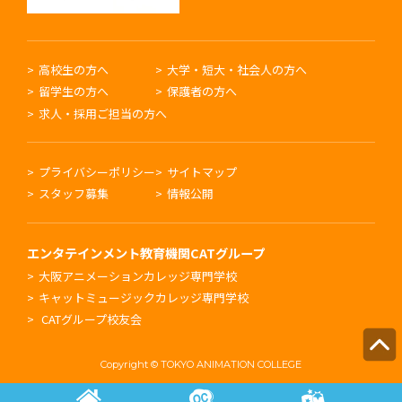
高校生の方へ
大学・短大・社会人の方へ
留学生の方へ
保護者の方へ
求人・採用ご担当の方へ
プライバシーポリシー
サイトマップ
スタッフ募集
情報公開
エンタテインメント教育機関
CATグループ
大阪アニメーションカレッジ専門学校
キャットミュージックカレッジ専門学校
CATグループ校友会
Copyright © TOKYO ANIMATION COLLEGE