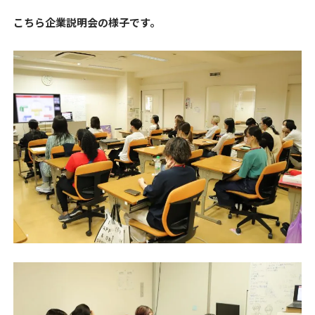
こちら企業説明会の様子です。