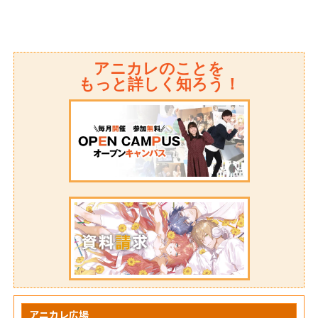
アニカレのことを
もっと詳しく知ろう！
アニカレ広場