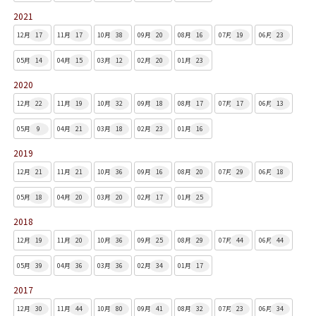
2021
12月
17
11月
17
10月
38
09月
20
08月
16
07月
19
06月
23
05月
14
04月
15
03月
12
02月
20
01月
23
2020
12月
22
11月
19
10月
32
09月
18
08月
17
07月
17
06月
13
05月
9
04月
21
03月
18
02月
23
01月
16
2019
12月
21
11月
21
10月
36
09月
16
08月
20
07月
29
06月
18
05月
18
04月
20
03月
20
02月
17
01月
25
2018
12月
19
11月
20
10月
36
09月
25
08月
29
07月
44
06月
44
05月
39
04月
36
03月
36
02月
34
01月
17
2017
12月
30
11月
44
10月
80
09月
41
08月
32
07月
23
06月
34