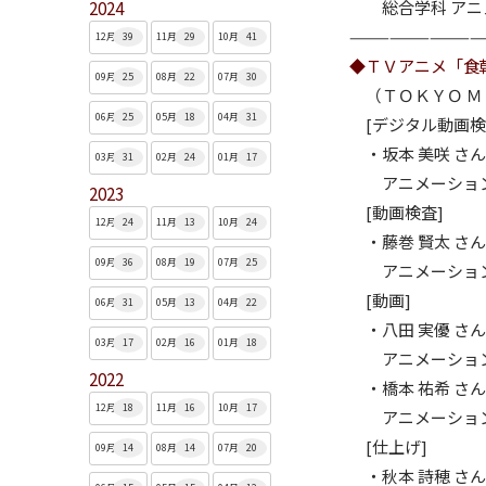
総合学科 アニメ
2024
——————————
12月
39
11月
29
10月
41
◆ＴＶアニメ「食
09月
25
08月
22
07月
30
（ＴＯＫＹＯ Ｍ
06月
25
05月
18
04月
31
[デジタル動画検
・坂本 美咲 さん【
03月
31
02月
24
01月
17
アニメーション学
2023
[動画検査]
12月
24
11月
13
10月
24
・藤巻 賢太 さん【
09月
36
08月
19
07月
25
アニメーション学
[動画]
06月
31
05月
13
04月
22
・八田 実優 さん【
03月
17
02月
16
01月
18
アニメーション学
2022
・橋本 祐希 さん【
12月
18
11月
16
10月
17
アニメーション学
[仕上げ]
09月
14
08月
14
07月
20
・秋本 詩穂 さん