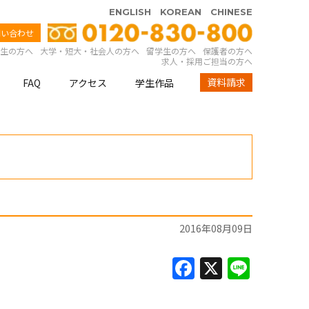
ENGLISH
KOREAN
CHINESE
問い合わせ
生の方へ
大学・短大・社会人の方へ
留学生の方へ
保護者の方へ
求人・採用ご担当の方へ
資料請求
FAQ
アクセス
学生作品
2016年08月09日
F
X
Li
a
n