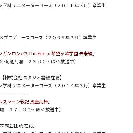
科 アニメーターコース（２０１６年３月）卒業生
プロデュースコース（２００９年３月）卒業生
———————-
ンロンパ3 The End of 希望ヶ峰学園 未来編」
/毎週月曜 ２３:００～ほか 放送中）
【株式会社 スタジオ雲雀 在籍】
科 アニメーターコース（２０１４年３月）卒業生
———————-
ルスラーン戦記 風塵乱舞」
曜 １７：３０～ほか 放送中）
株式会社 暁 在籍】