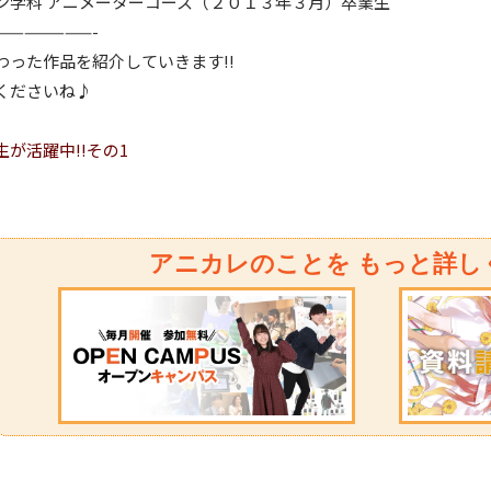
科 アニメーターコース（２０１３年３月）卒業生
———————-
わった作品を紹介していきます!!
くださいね♪
が活躍中!!その1
アニカレのことを
もっと詳し