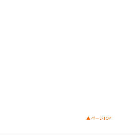
▲ ページTOP