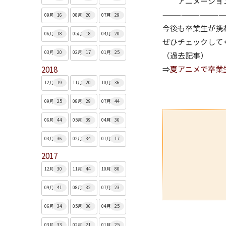
アニメーション学
——————————
09月
16
08月
20
07月
29
今後も卒業生が携
06月
18
05月
18
04月
20
ぜひチェックして
03月
20
02月
17
01月
25
（過去記事）
⇒
夏アニメで卒業生
2018
12月
19
11月
20
10月
36
09月
25
08月
29
07月
44
06月
44
05月
39
04月
36
03月
36
02月
34
01月
17
2017
12月
30
11月
44
10月
80
09月
41
08月
32
07月
23
06月
34
05月
36
04月
25
03月
33
02月
21
01月
25